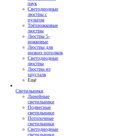
паук
Светодиодные
люстры с
пультом
Трёхрожковые
люстры
Люстры 5-
рожковые
Люстры для
низких потолков
Cветодиодные
люстры
Люстры из
хрусталя
Ещё
Светильники
Линейные
светильники
Подвесные
светильники
Потолочные
светильники
Светодиодные
светильники