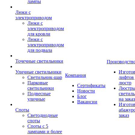
лампы
Люки с
электроприводом
Люки с
электроприводом
для кровли
Люки с
электроприводом
для подвала
Точечные светильники
Производств
Уличные светильники
Изгото
Компания
Светильник-шар
лифтов 
Парковые
люстр
Сертификаты
светильники
Люстры
Новости
Подвесные
светил
Блог
уличные
на заказ
Вакансии
Изгото
Споты
абажур
Светодиодные
заказ
споты
Споты с 5
лампами и более