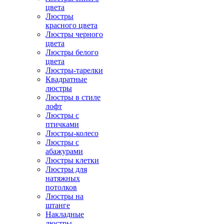
цвета
Люстры
красного цвета
Люстры черного
цвета
Люстры белого
цвета
Люстры-тарелки
Квадратные
люстры
Люстры в стиле
лофт
Люстры с
птичками
Люстры-колесо
Люстры с
абажурами
Люстры клетки
Люстры для
натяжных
потолков
Люстры на
штанге
Накладные
люстры