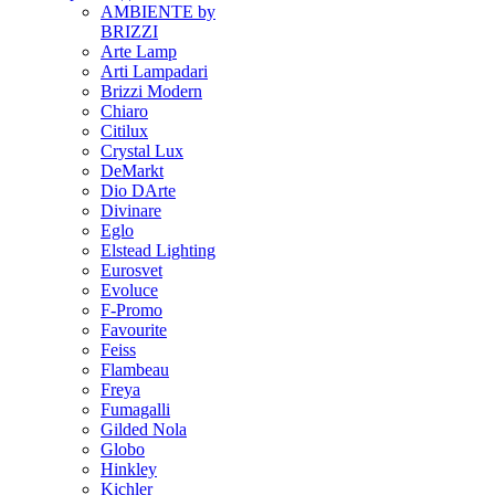
AMBIENTE by
BRIZZI
Arte Lamp
Arti Lampadari
Brizzi Modern
Chiaro
Citilux
Crystal Lux
DeMarkt
Dio DArte
Divinare
Eglo
Elstead Lighting
Eurosvet
Evoluce
F-Promo
Favourite
Feiss
Flambeau
Freya
Fumagalli
Gilded Nola
Globo
Hinkley
Kichler