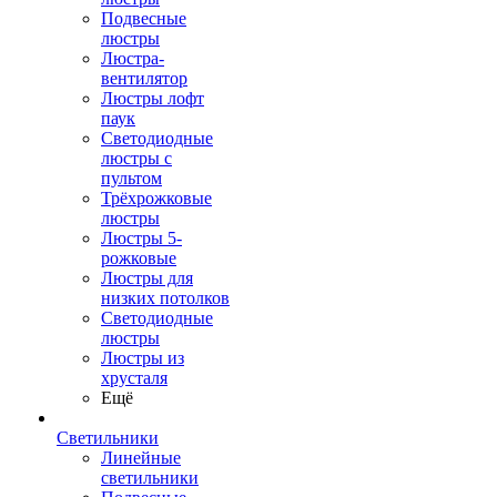
Подвесные
люстры
Люстра-
вентилятор
Люстры лофт
паук
Светодиодные
люстры с
пультом
Трёхрожковые
люстры
Люстры 5-
рожковые
Люстры для
низких потолков
Cветодиодные
люстры
Люстры из
хрусталя
Ещё
Светильники
Линейные
светильники