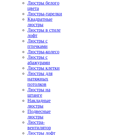
Люстры белого
цвета
Люстры-тарелки
Квадратные
люстры
Люстры в стиле
лофт
Люстры с
птичками
Люстры-колесо
Люстры с
абажурами
Люстры клетки
Люстры для
натяжных
потолков
Люстры на
штанге
Накладные
люстры
Подвесные
люстры
Люстра-
вентилятор
Люстры лофт