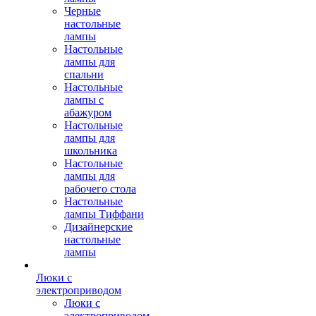
Черные
настольные
лампы
Настольные
лампы для
спальни
Настольные
лампы с
абажуром
Настольные
лампы для
школьника
Настольные
лампы для
рабочего стола
Настольные
лампы Тиффани
Дизайнерские
настольные
лампы
Люки с
электроприводом
Люки с
электроприводом