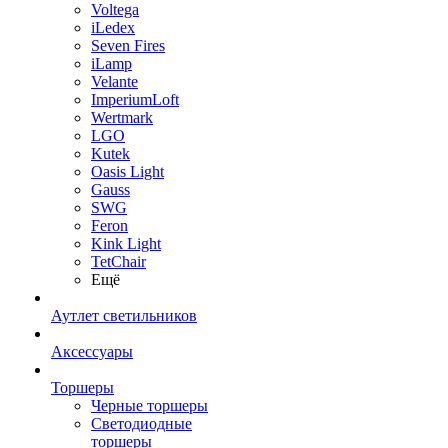
Voltega
iLedex
Seven Fires
iLamp
Velante
ImperiumLoft
Wertmark
LGO
Kutek
Oasis Light
Gauss
SWG
Feron
Kink Light
TetСhair
Ещё
Аутлет светильников
Аксессуары
Торшеры
Черные торшеры
Светодиодные
торшеры