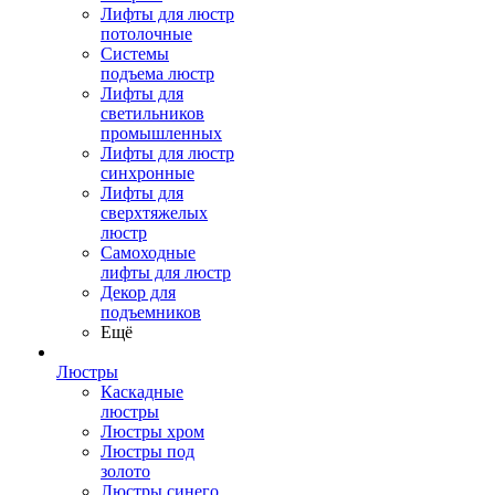
Лифты для люстр
потолочные
Системы
подъема люстр
Лифты для
светильников
промышленных
Лифты для люстр
синхронные
Лифты для
сверхтяжелых
люстр
Самоходные
лифты для люстр
Декор для
подъемников
Ещё
Люстры
Каскадные
люстры
Люстры хром
Люстры под
золото
Люстры синего