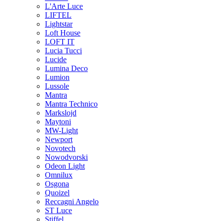
L'Arte Luce
LIFTEL
Lightstar
Loft House
LOFT IT
Lucia Tucci
Lucide
Lumina Deco
Lumion
Lussole
Mantra
Mantra Technico
Markslojd
Maytoni
MW-Light
Newport
Novotech
Nowodvorski
Odeon Light
Omnilux
Osgona
Quoizel
Reccagni Angelo
ST Luce
Stiffel