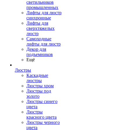
светильников
промышленных
Лифты для люстр
синхронные
Лифты для
сверхтяжелых
люстр
Самоходные
лифты для люстр
Декор для
подъемников
Ещё
Люстры
Каскадные
люстры
Люстры хром
Люстры под
золото
Люстры синего
цвета
Люстры
красного цвета
Люстры черного
цвета