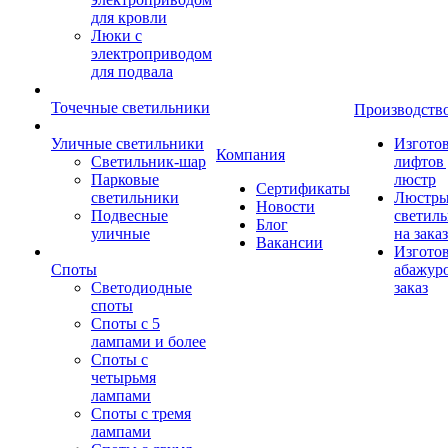
для кровли
Люки с
электроприводом
для подвала
Точечные светильники
Производств
Уличные светильники
Изгото
Компания
Светильник-шар
лифтов 
Парковые
люстр
Сертификаты
светильники
Люстры
Новости
Подвесные
светил
Блог
уличные
на заказ
Вакансии
Изгото
Споты
абажур
Светодиодные
заказ
споты
Споты с 5
лампами и более
Споты с
четырьмя
лампами
Споты с тремя
лампами