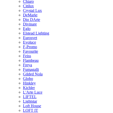
Chiaro
Citilux
Crystal Lux
DeMarkt
Dio DArte
Divinare
Eglo
Elstead Lighting
Eurosvet
Evoluce
F-Promo
Favourite
Feiss
Flambeau
Freya
Fumagalli
Gilded Nola
Globo
Hinkley
Kichler
L'Arte Luce
LIFTEL
Lightstar
Loft House
LOFT IT