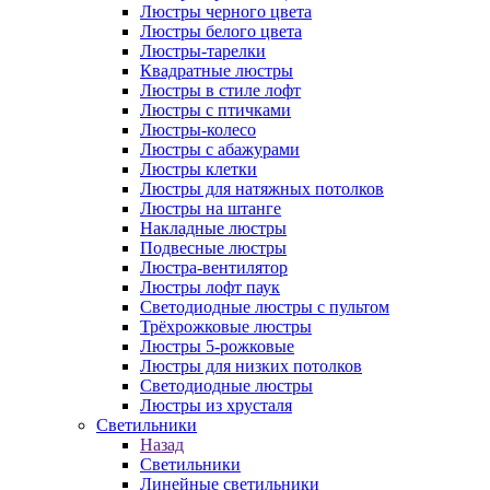
Люстры черного цвета
Люстры белого цвета
Люстры-тарелки
Квадратные люстры
Люстры в стиле лофт
Люстры с птичками
Люстры-колесо
Люстры с абажурами
Люстры клетки
Люстры для натяжных потолков
Люстры на штанге
Накладные люстры
Подвесные люстры
Люстра-вентилятор
Люстры лофт паук
Светодиодные люстры с пультом
Трёхрожковые люстры
Люстры 5-рожковые
Люстры для низких потолков
Cветодиодные люстры
Люстры из хрусталя
Светильники
Назад
Светильники
Линейные светильники