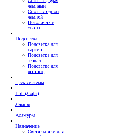
Споты с двумя
лампами
Споты с одной
лампой
Потолочные
споты
Подсветка
Подсветка для
картин
Подсветка для
зеркал
Подсветка для
лестниц
Трек-системы
Loft (Лофт)
Лампы
Абажуры
Назначение
Светильники для