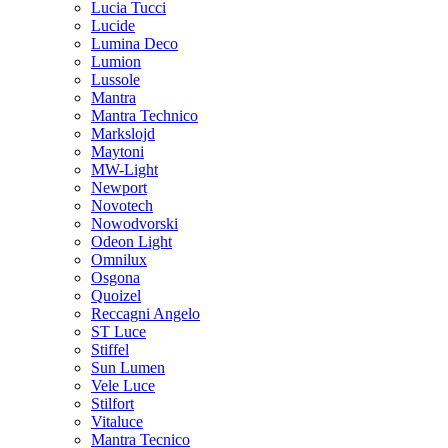
Lucia Tucci
Lucide
Lumina Deco
Lumion
Lussole
Mantra
Mantra Technico
Markslojd
Maytoni
MW-Light
Newport
Novotech
Nowodvorski
Odeon Light
Omnilux
Osgona
Quoizel
Reccagni Angelo
ST Luce
Stiffel
Sun Lumen
Vele Luce
Stilfort
Vitaluce
Mantra Tecnico