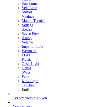
Sun Lumen
Vele Luce
Stilfort
Vitaluce
Mantra Tecnico
Voltega
iLedex
Seven Fires
iLamp
Velante
ImperiumLoft
Wertmark
LGO
Kutek
Oasis Light
Gauss
SWG
Feron
Kink Light
TetСhair
Ещё
Аутлет светильников
Аксессуары