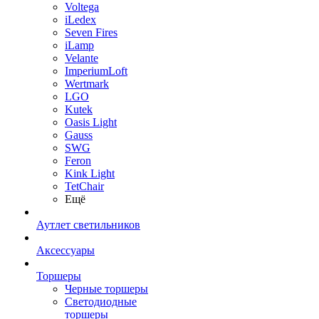
Voltega
iLedex
Seven Fires
iLamp
Velante
ImperiumLoft
Wertmark
LGO
Kutek
Oasis Light
Gauss
SWG
Feron
Kink Light
TetСhair
Ещё
Аутлет светильников
Аксессуары
Торшеры
Черные торшеры
Светодиодные
торшеры