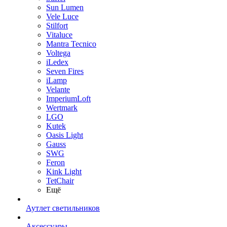
Sun Lumen
Vele Luce
Stilfort
Vitaluce
Mantra Tecnico
Voltega
iLedex
Seven Fires
iLamp
Velante
ImperiumLoft
Wertmark
LGO
Kutek
Oasis Light
Gauss
SWG
Feron
Kink Light
TetСhair
Ещё
Аутлет светильников
Аксессуары