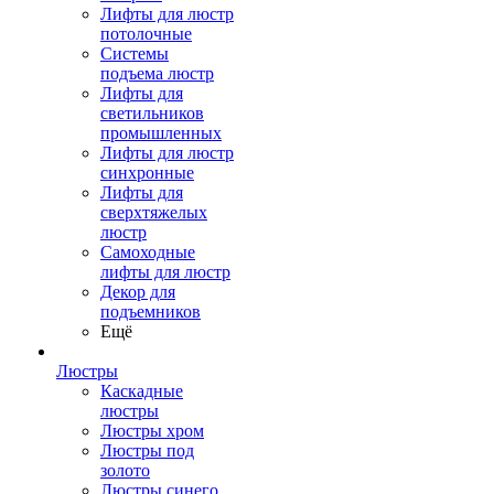
Лифты для люстр
потолочные
Системы
подъема люстр
Лифты для
светильников
промышленных
Лифты для люстр
синхронные
Лифты для
сверхтяжелых
люстр
Самоходные
лифты для люстр
Декор для
подъемников
Ещё
Люстры
Каскадные
люстры
Люстры хром
Люстры под
золото
Люстры синего