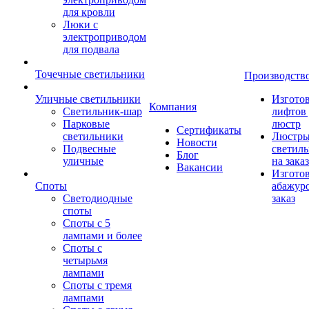
для кровли
Люки с
электроприводом
для подвала
Точечные светильники
Производств
Уличные светильники
Изгото
Компания
Светильник-шар
лифтов 
Парковые
люстр
Сертификаты
светильники
Люстры
Новости
Подвесные
светил
Блог
уличные
на заказ
Вакансии
Изгото
Споты
абажур
Светодиодные
заказ
споты
Споты с 5
лампами и более
Споты с
четырьмя
лампами
Споты с тремя
лампами