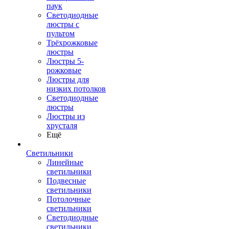
паук
Светодиодные
люстры с
пультом
Трёхрожковые
люстры
Люстры 5-
рожковые
Люстры для
низких потолков
Cветодиодные
люстры
Люстры из
хрусталя
Ещё
Светильники
Линейные
светильники
Подвесные
светильники
Потолочные
светильники
Светодиодные
светильники