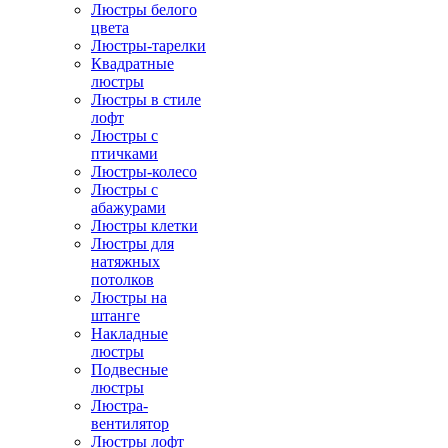
Люстры белого
цвета
Люстры-тарелки
Квадратные
люстры
Люстры в стиле
лофт
Люстры с
птичками
Люстры-колесо
Люстры с
абажурами
Люстры клетки
Люстры для
натяжных
потолков
Люстры на
штанге
Накладные
люстры
Подвесные
люстры
Люстра-
вентилятор
Люстры лофт