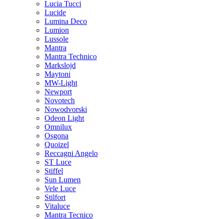
Lucia Tucci
Lucide
Lumina Deco
Lumion
Lussole
Mantra
Mantra Technico
Markslojd
Maytoni
MW-Light
Newport
Novotech
Nowodvorski
Odeon Light
Omnilux
Osgona
Quoizel
Reccagni Angelo
ST Luce
Stiffel
Sun Lumen
Vele Luce
Stilfort
Vitaluce
Mantra Tecnico