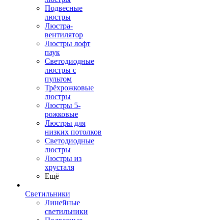
Подвесные
люстры
Люстра-
вентилятор
Люстры лофт
паук
Светодиодные
люстры с
пультом
Трёхрожковые
люстры
Люстры 5-
рожковые
Люстры для
низких потолков
Cветодиодные
люстры
Люстры из
хрусталя
Ещё
Светильники
Линейные
светильники