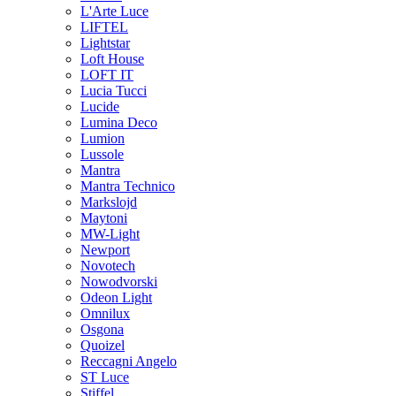
L'Arte Luce
LIFTEL
Lightstar
Loft House
LOFT IT
Lucia Tucci
Lucide
Lumina Deco
Lumion
Lussole
Mantra
Mantra Technico
Markslojd
Maytoni
MW-Light
Newport
Novotech
Nowodvorski
Odeon Light
Omnilux
Osgona
Quoizel
Reccagni Angelo
ST Luce
Stiffel