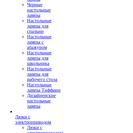
Черные
настольные
лампы
Настольные
лампы для
спальни
Настольные
лампы с
абажуром
Настольные
лампы для
школьника
Настольные
лампы для
рабочего стола
Настольные
лампы Тиффани
Дизайнерские
настольные
лампы
Люки с
электроприводом
Люки с
электроприводом