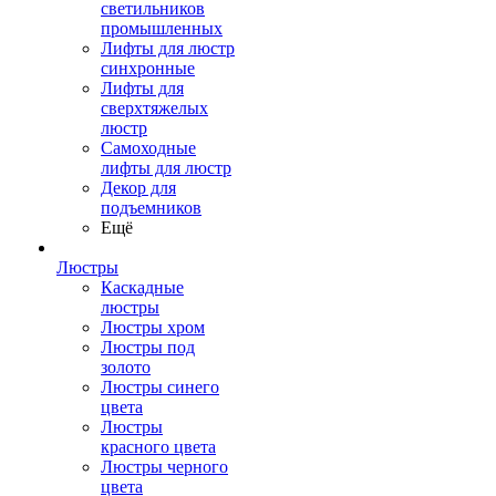
светильников
промышленных
Лифты для люстр
синхронные
Лифты для
сверхтяжелых
люстр
Самоходные
лифты для люстр
Декор для
подъемников
Ещё
Люстры
Каскадные
люстры
Люстры хром
Люстры под
золото
Люстры синего
цвета
Люстры
красного цвета
Люстры черного
цвета