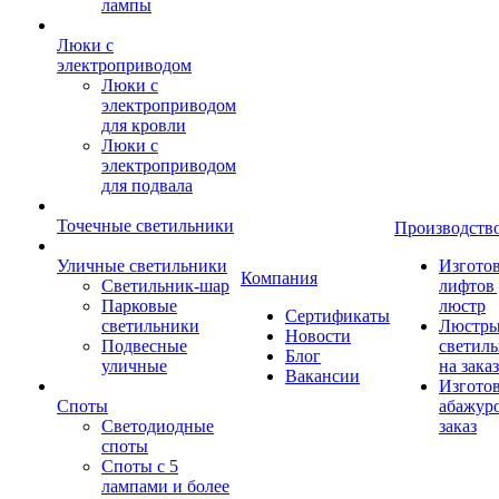
лампы
Люки с
электроприводом
Люки с
электроприводом
для кровли
Люки с
электроприводом
для подвала
Точечные светильники
Производств
Уличные светильники
Изгото
Компания
Светильник-шар
лифтов 
Парковые
люстр
Сертификаты
светильники
Люстры
Новости
Подвесные
светил
Блог
уличные
на заказ
Вакансии
Изгото
Споты
абажур
Светодиодные
заказ
споты
Споты с 5
лампами и более