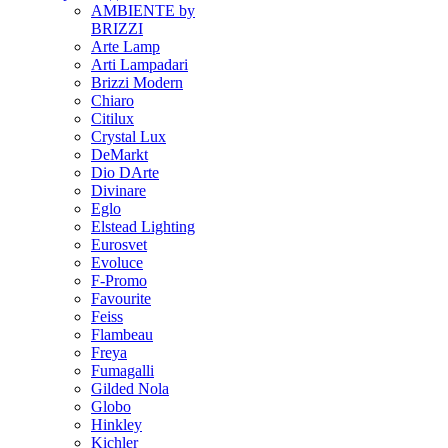
AMBIENTE by
BRIZZI
Arte Lamp
Arti Lampadari
Brizzi Modern
Chiaro
Citilux
Crystal Lux
DeMarkt
Dio DArte
Divinare
Eglo
Elstead Lighting
Eurosvet
Evoluce
F-Promo
Favourite
Feiss
Flambeau
Freya
Fumagalli
Gilded Nola
Globo
Hinkley
Kichler