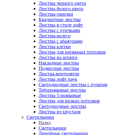
Люстры черного цвета
Люстры белого цвета
Люстры-тарелки
Квадратные люстры
Люстры в стиле лофт
Люстры с птичками
Люстры-колесо
Люстры с абажурами
Люстры клетки
Люстры для натяжных потолков
Люстры на штанге
Накладные люстры
Подвесные люстры
Люстра-вентилятор
Люстры лофт паук
Светодиодные люстры с пультом
Трёхрожковые люстры
Люстры 5-рожковые
Люстры для низких потолков
Cветодиодные люстры
Люстры из хрусталя
Светильники
Назад
Светильники
Линейные светильники