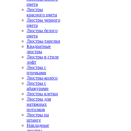
цвета
Люстры
красного цвета
Люстры черного
цвета
Люстры белого
цвета
Люстры-тарелки
Квадратные
люстры
Люстры в стиле
лофт
Люстры с
птичками
Люстры-колесо
Люстры с
абажурами
Люстры клетки
Люстры для
натяжных
потолков
Люстры на
штанге
Накладные
люстры