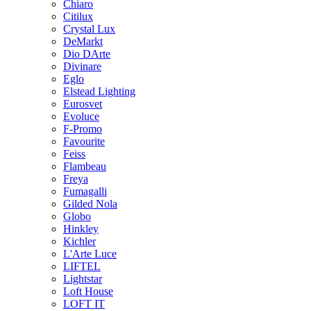
Chiaro
Citilux
Crystal Lux
DeMarkt
Dio DArte
Divinare
Eglo
Elstead Lighting
Eurosvet
Evoluce
F-Promo
Favourite
Feiss
Flambeau
Freya
Fumagalli
Gilded Nola
Globo
Hinkley
Kichler
L'Arte Luce
LIFTEL
Lightstar
Loft House
LOFT IT