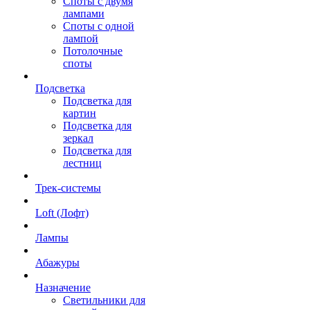
Споты с двумя
лампами
Споты с одной
лампой
Потолочные
споты
Подсветка
Подсветка для
картин
Подсветка для
зеркал
Подсветка для
лестниц
Трек-системы
Loft (Лофт)
Лампы
Абажуры
Назначение
Светильники для