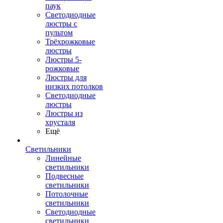
паук
Светодиодные
люстры с
пультом
Трёхрожковые
люстры
Люстры 5-
рожковые
Люстры для
низких потолков
Cветодиодные
люстры
Люстры из
хрусталя
Ещё
Светильники
Линейные
светильники
Подвесные
светильники
Потолочные
светильники
Светодиодные
светильники