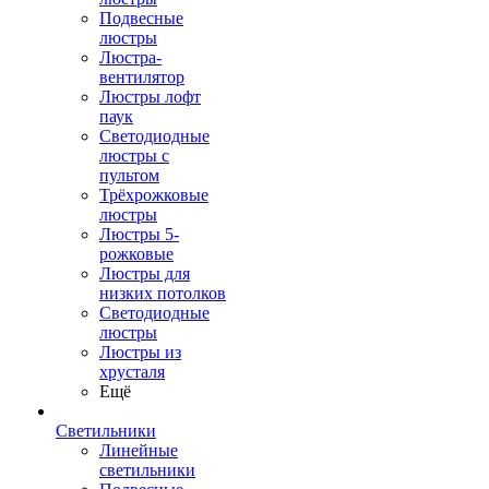
Подвесные
люстры
Люстра-
вентилятор
Люстры лофт
паук
Светодиодные
люстры с
пультом
Трёхрожковые
люстры
Люстры 5-
рожковые
Люстры для
низких потолков
Cветодиодные
люстры
Люстры из
хрусталя
Ещё
Светильники
Линейные
светильники