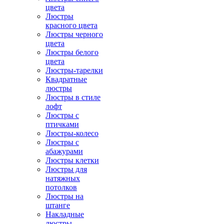
цвета
Люстры
красного цвета
Люстры черного
цвета
Люстры белого
цвета
Люстры-тарелки
Квадратные
люстры
Люстры в стиле
лофт
Люстры с
птичками
Люстры-колесо
Люстры с
абажурами
Люстры клетки
Люстры для
натяжных
потолков
Люстры на
штанге
Накладные
люстры