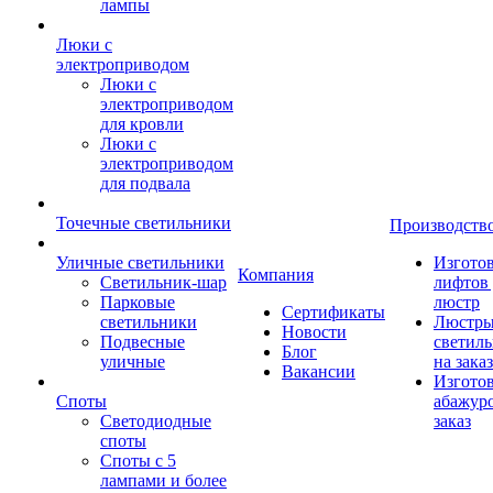
лампы
Люки с
электроприводом
Люки с
электроприводом
для кровли
Люки с
электроприводом
для подвала
Точечные светильники
Производств
Уличные светильники
Изгото
Компания
Светильник-шар
лифтов 
Парковые
люстр
Сертификаты
светильники
Люстры
Новости
Подвесные
светил
Блог
уличные
на заказ
Вакансии
Изгото
Споты
абажур
Светодиодные
заказ
споты
Споты с 5
лампами и более