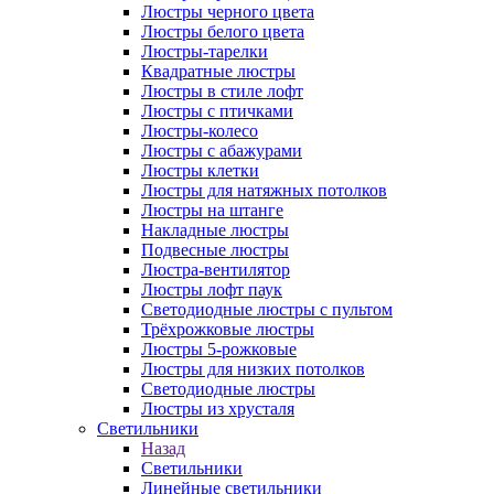
Люстры черного цвета
Люстры белого цвета
Люстры-тарелки
Квадратные люстры
Люстры в стиле лофт
Люстры с птичками
Люстры-колесо
Люстры с абажурами
Люстры клетки
Люстры для натяжных потолков
Люстры на штанге
Накладные люстры
Подвесные люстры
Люстра-вентилятор
Люстры лофт паук
Светодиодные люстры с пультом
Трёхрожковые люстры
Люстры 5-рожковые
Люстры для низких потолков
Cветодиодные люстры
Люстры из хрусталя
Светильники
Назад
Светильники
Линейные светильники