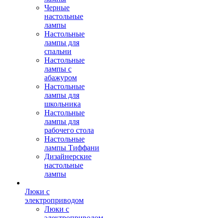
Черные
настольные
лампы
Настольные
лампы для
спальни
Настольные
лампы с
абажуром
Настольные
лампы для
школьника
Настольные
лампы для
рабочего стола
Настольные
лампы Тиффани
Дизайнерские
настольные
лампы
Люки с
электроприводом
Люки с
электроприводом