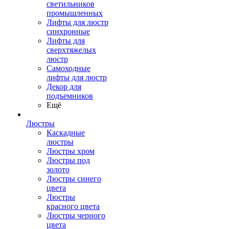
светильников
промышленных
Лифты для люстр
синхронные
Лифты для
сверхтяжелых
люстр
Самоходные
лифты для люстр
Декор для
подъемников
Ещё
Люстры
Каскадные
люстры
Люстры хром
Люстры под
золото
Люстры синего
цвета
Люстры
красного цвета
Люстры черного
цвета