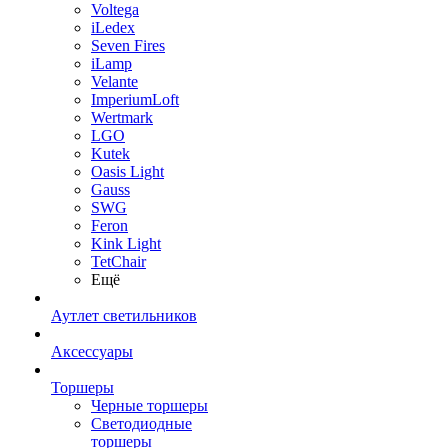
Voltega
iLedex
Seven Fires
iLamp
Velante
ImperiumLoft
Wertmark
LGO
Kutek
Oasis Light
Gauss
SWG
Feron
Kink Light
TetСhair
Ещё
Аутлет светильников
Аксессуары
Торшеры
Черные торшеры
Светодиодные
торшеры