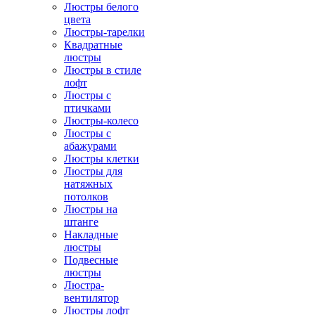
Люстры белого
цвета
Люстры-тарелки
Квадратные
люстры
Люстры в стиле
лофт
Люстры с
птичками
Люстры-колесо
Люстры с
абажурами
Люстры клетки
Люстры для
натяжных
потолков
Люстры на
штанге
Накладные
люстры
Подвесные
люстры
Люстра-
вентилятор
Люстры лофт