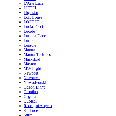
L'Arte Luce
LIFTEL
Lightstar
Loft House
LOFT IT
Lucia Tucci
Lucide
Lumina Deco
Lumion
Lussole
Mantra
Mantra Technico
Markslojd
Maytoni
MW-Light
Newport
Novotech
Nowodvorski
Odeon Light
Omnilux
Osgona
Quoizel
Reccagni Angelo
ST Luce
Stiffel