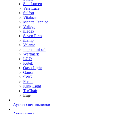
Sun Lumen
Vele Luce
Stilfort
Vitaluce
Mantra Tecnico
Voltega
iLedex
Seven Fires
iLamp
Velante
ImperiumLoft
Wertmark
LGO
Kutek
Oasis Light
Gauss
SWG
Feron
Kink Light
TetСhair
Ещё
Аутлет светильников
Аксессуары