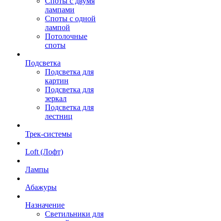
Споты с двумя
лампами
Споты с одной
лампой
Потолочные
споты
Подсветка
Подсветка для
картин
Подсветка для
зеркал
Подсветка для
лестниц
Трек-системы
Loft (Лофт)
Лампы
Абажуры
Назначение
Светильники для