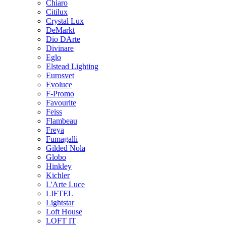
Chiaro
Citilux
Crystal Lux
DeMarkt
Dio DArte
Divinare
Eglo
Elstead Lighting
Eurosvet
Evoluce
F-Promo
Favourite
Feiss
Flambeau
Freya
Fumagalli
Gilded Nola
Globo
Hinkley
Kichler
L'Arte Luce
LIFTEL
Lightstar
Loft House
LOFT IT