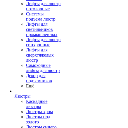
Лифты для люстр
потолочные
Системы
подъема люстр
Лифты для
светильников
промышленных
Лифты для люстр
синхронные
Лифты для
сверхтяжелых
люстр
Самоходные
лифты для люстр
Декор для
подъемников
Ещё
Люстры
Каскадные
люстры
Люстры хром
Люстры под
золото
Люстры синего