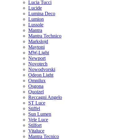
Lucia Tucci
Lucide
Lumina Deco
Lumion
Lussole
Mantra
Mantra Technico
Markslojd
Maytoni
MW-Light
Newport
Novotech
Nowodvorski
Odeon Light
Omnilux
Osgona
Quoizel
Reccagni Angelo
ST Luce
Stiffel
Sun Lumen
Vele Luce
Stilfort
Vitaluce
Mantra Tecnico