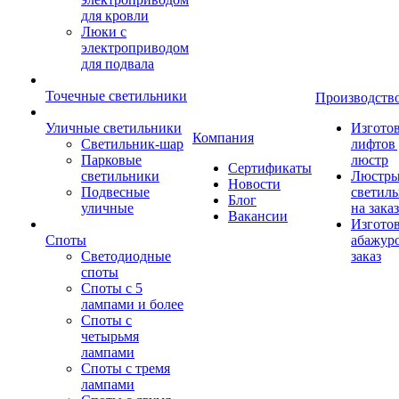
для кровли
Люки с
электроприводом
для подвала
Точечные светильники
Производств
Уличные светильники
Изгото
Компания
Светильник-шар
лифтов 
Парковые
люстр
Сертификаты
светильники
Люстры
Новости
Подвесные
светил
Блог
уличные
на заказ
Вакансии
Изгото
Споты
абажур
Светодиодные
заказ
споты
Споты с 5
лампами и более
Споты с
четырьмя
лампами
Споты с тремя
лампами