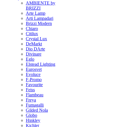
AMBIENTE by
BRIZZI
Arte Lamp
Arti Lampadari
Brizzi Modern
Chiaro
Citilux
Crystal Lux
DeMarkt
Dio DArte
Divinare
Eglo
Elstead Lighting
Eurosvet
Evoluce
F-Promo
Favourite
Feiss
Flambeau
Freya
Fumagalli
Gilded Nola
Globo
Hinkley
Kichler