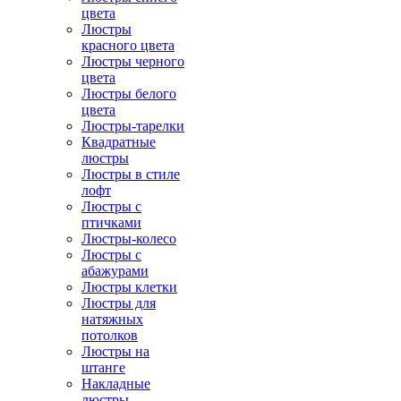
цвета
Люстры
красного цвета
Люстры черного
цвета
Люстры белого
цвета
Люстры-тарелки
Квадратные
люстры
Люстры в стиле
лофт
Люстры с
птичками
Люстры-колесо
Люстры с
абажурами
Люстры клетки
Люстры для
натяжных
потолков
Люстры на
штанге
Накладные
люстры