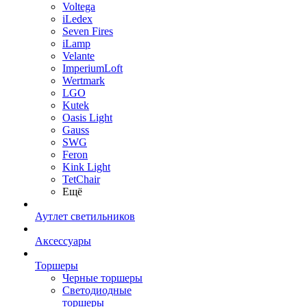
Voltega
iLedex
Seven Fires
iLamp
Velante
ImperiumLoft
Wertmark
LGO
Kutek
Oasis Light
Gauss
SWG
Feron
Kink Light
TetСhair
Ещё
Аутлет светильников
Аксессуары
Торшеры
Черные торшеры
Светодиодные
торшеры