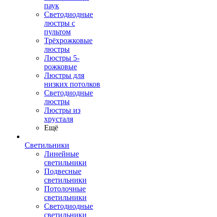
паук
Светодиодные
люстры с
пультом
Трёхрожковые
люстры
Люстры 5-
рожковые
Люстры для
низких потолков
Cветодиодные
люстры
Люстры из
хрусталя
Ещё
Светильники
Линейные
светильники
Подвесные
светильники
Потолочные
светильники
Светодиодные
светильники