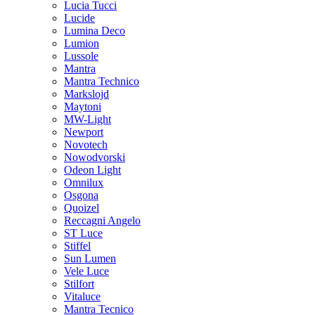
Lucia Tucci
Lucide
Lumina Deco
Lumion
Lussole
Mantra
Mantra Technico
Markslojd
Maytoni
MW-Light
Newport
Novotech
Nowodvorski
Odeon Light
Omnilux
Osgona
Quoizel
Reccagni Angelo
ST Luce
Stiffel
Sun Lumen
Vele Luce
Stilfort
Vitaluce
Mantra Tecnico