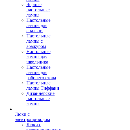
Черные
настольные
лампы
Настольные
лампы для
спальни
Настольные
лампы с
абажуром
Настольные
лампы для
школьника
Настольные
лампы для
рабочего стола
Настольные
лампы Тиффани
Дизайнерские
настольные
лампы
Люки с
электроприводом
Люки с
электроприводом