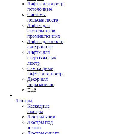
Лифты для люстр
потолочные
Системы
подъема люстр
Лифты для
светильников
промышленных
Лифты для люстр
синхронные
Лифты для
сверхтяжелых
люстр
Самоходные
лифты для люстр
Декор для
подъемников
Ещё
Люстры
Каскадные
люстры
Люстры хром
Люстры под
золото
Люстры синего