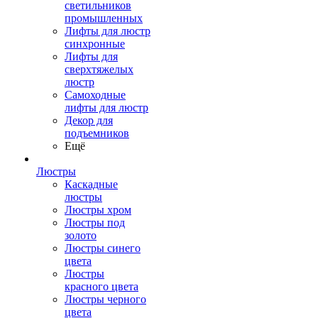
светильников
промышленных
Лифты для люстр
синхронные
Лифты для
сверхтяжелых
люстр
Самоходные
лифты для люстр
Декор для
подъемников
Ещё
Люстры
Каскадные
люстры
Люстры хром
Люстры под
золото
Люстры синего
цвета
Люстры
красного цвета
Люстры черного
цвета