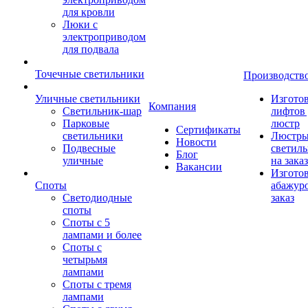
для кровли
Люки с
электроприводом
для подвала
Точечные светильники
Производств
Уличные светильники
Изгото
Компания
Светильник-шар
лифтов 
Парковые
люстр
Сертификаты
светильники
Люстры
Новости
Подвесные
светил
Блог
уличные
на заказ
Вакансии
Изгото
Споты
абажур
Светодиодные
заказ
споты
Споты с 5
лампами и более
Споты с
четырьмя
лампами
Споты с тремя
лампами