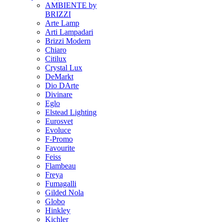
AMBIENTE by
BRIZZI
Arte Lamp
Arti Lampadari
Brizzi Modern
Chiaro
Citilux
Crystal Lux
DeMarkt
Dio DArte
Divinare
Eglo
Elstead Lighting
Eurosvet
Evoluce
F-Promo
Favourite
Feiss
Flambeau
Freya
Fumagalli
Gilded Nola
Globo
Hinkley
Kichler