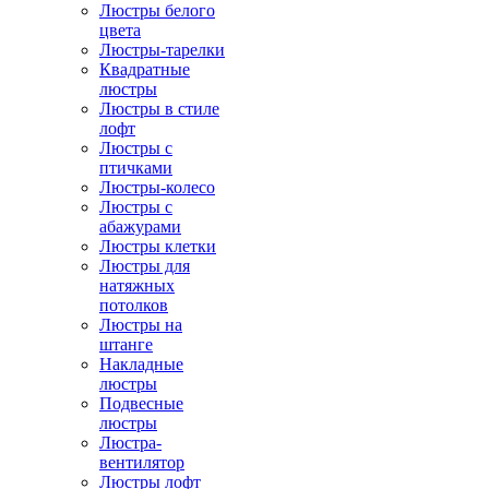
Люстры белого
цвета
Люстры-тарелки
Квадратные
люстры
Люстры в стиле
лофт
Люстры с
птичками
Люстры-колесо
Люстры с
абажурами
Люстры клетки
Люстры для
натяжных
потолков
Люстры на
штанге
Накладные
люстры
Подвесные
люстры
Люстра-
вентилятор
Люстры лофт