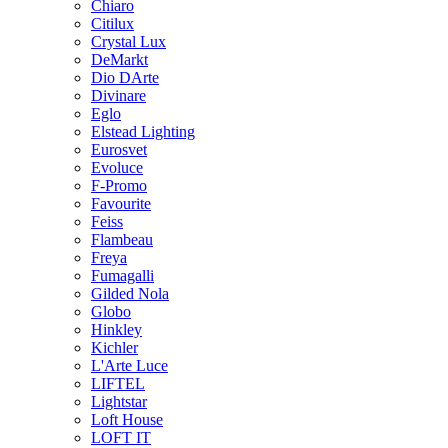
Chiaro
Citilux
Crystal Lux
DeMarkt
Dio DArte
Divinare
Eglo
Elstead Lighting
Eurosvet
Evoluce
F-Promo
Favourite
Feiss
Flambeau
Freya
Fumagalli
Gilded Nola
Globo
Hinkley
Kichler
L'Arte Luce
LIFTEL
Lightstar
Loft House
LOFT IT