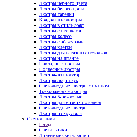
Люстры черного цвета
Люстры белого цвета
Люстры-тарелки
Квадратные люстры
Люстры в стиле лофт
Люстры с птичками
Люстры-колесо
Люстры с абажурами
Люстры клетки
Люстры для натяжных потолков
Люстры на штанге
Накладные люстры
Подвесные люстры
Люстра-вентилятор
Люстры лофт паук
Светодиодные люстры с пультом
Трёхрожковые люстры
Люстры 5-рожковые
Люстры для низких потолков
Cветодиодные люстры
Люстры из хрусталя
Светильники
Назад
Светильники
Линейные светильники