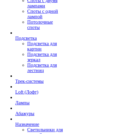
Споты с двумя
лампами
Споты с одной
лампой
Потолочные
споты
Подсветка
Подсветка для
картин
Подсветка для
зеркал
Подсветка для
лестниц
Трек-системы
Loft (Лофт)
Лампы
Абажуры
Назначение
Светильники для