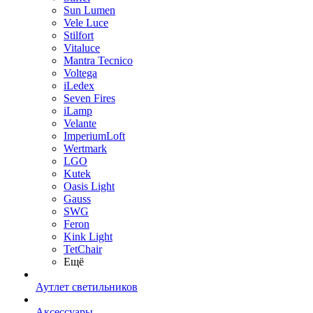
Sun Lumen
Vele Luce
Stilfort
Vitaluce
Mantra Tecnico
Voltega
iLedex
Seven Fires
iLamp
Velante
ImperiumLoft
Wertmark
LGO
Kutek
Oasis Light
Gauss
SWG
Feron
Kink Light
TetСhair
Ещё
Аутлет светильников
Аксессуары