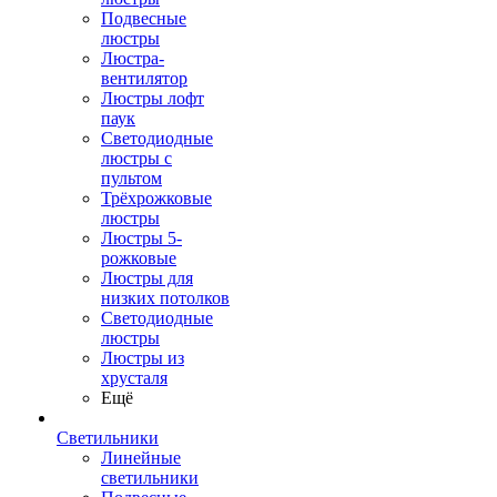
Подвесные
люстры
Люстра-
вентилятор
Люстры лофт
паук
Светодиодные
люстры с
пультом
Трёхрожковые
люстры
Люстры 5-
рожковые
Люстры для
низких потолков
Cветодиодные
люстры
Люстры из
хрусталя
Ещё
Светильники
Линейные
светильники