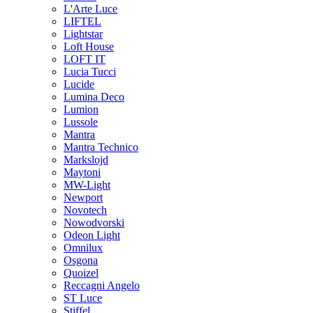
L'Arte Luce
LIFTEL
Lightstar
Loft House
LOFT IT
Lucia Tucci
Lucide
Lumina Deco
Lumion
Lussole
Mantra
Mantra Technico
Markslojd
Maytoni
MW-Light
Newport
Novotech
Nowodvorski
Odeon Light
Omnilux
Osgona
Quoizel
Reccagni Angelo
ST Luce
Stiffel