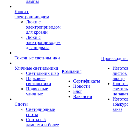
лампы
Люки с
электроприводом
Люки с
электроприводом
для кровли
Люки с
электроприводом
для подвала
Точечные светильники
Производств
Уличные светильники
Изгото
Компания
Светильник-шар
лифтов 
Парковые
люстр
Сертификаты
светильники
Люстры
Новости
Подвесные
светил
Блог
уличные
на заказ
Вакансии
Изгото
Споты
абажур
Светодиодные
заказ
споты
Споты с 5
лампами и более