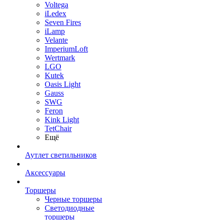
Voltega
iLedex
Seven Fires
iLamp
Velante
ImperiumLoft
Wertmark
LGO
Kutek
Oasis Light
Gauss
SWG
Feron
Kink Light
TetСhair
Ещё
Аутлет светильников
Аксессуары
Торшеры
Черные торшеры
Светодиодные
торшеры