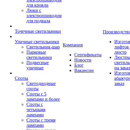
для кровли
Люки с
электроприводом
для подвала
Точечные светильники
Производств
Уличные светильники
Изгото
Компания
Светильник-шар
лифтов 
Парковые
люстр
Сертификаты
светильники
Люстры
Новости
Подвесные
светил
Блог
уличные
на заказ
Вакансии
Изгото
Споты
абажур
Светодиодные
заказ
споты
Споты с 5
лампами и более
Споты с
четырьмя
лампами
Споты с тремя
лампами