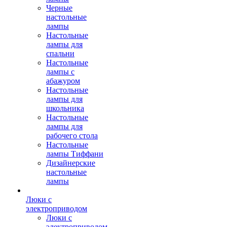
Черные
настольные
лампы
Настольные
лампы для
спальни
Настольные
лампы с
абажуром
Настольные
лампы для
школьника
Настольные
лампы для
рабочего стола
Настольные
лампы Тиффани
Дизайнерские
настольные
лампы
Люки с
электроприводом
Люки с
электроприводом