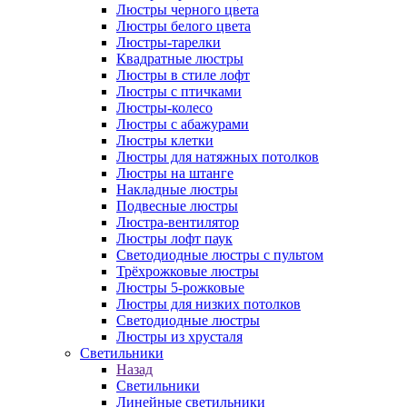
Люстры черного цвета
Люстры белого цвета
Люстры-тарелки
Квадратные люстры
Люстры в стиле лофт
Люстры с птичками
Люстры-колесо
Люстры с абажурами
Люстры клетки
Люстры для натяжных потолков
Люстры на штанге
Накладные люстры
Подвесные люстры
Люстра-вентилятор
Люстры лофт паук
Светодиодные люстры с пультом
Трёхрожковые люстры
Люстры 5-рожковые
Люстры для низких потолков
Cветодиодные люстры
Люстры из хрусталя
Светильники
Назад
Светильники
Линейные светильники