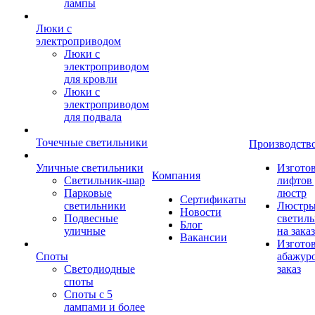
лампы
Люки с
электроприводом
Люки с
электроприводом
для кровли
Люки с
электроприводом
для подвала
Точечные светильники
Производств
Уличные светильники
Изгото
Компания
Светильник-шар
лифтов 
Парковые
люстр
Сертификаты
светильники
Люстры
Новости
Подвесные
светил
Блог
уличные
на заказ
Вакансии
Изгото
Споты
абажур
Светодиодные
заказ
споты
Споты с 5
лампами и более