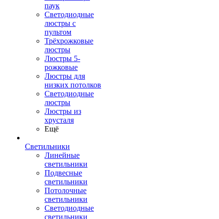
паук
Светодиодные
люстры с
пультом
Трёхрожковые
люстры
Люстры 5-
рожковые
Люстры для
низких потолков
Cветодиодные
люстры
Люстры из
хрусталя
Ещё
Светильники
Линейные
светильники
Подвесные
светильники
Потолочные
светильники
Светодиодные
светильники