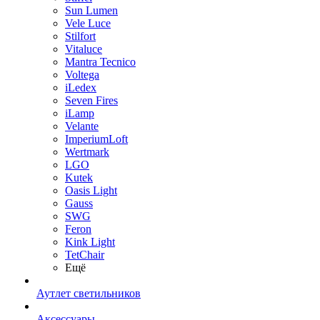
Sun Lumen
Vele Luce
Stilfort
Vitaluce
Mantra Tecnico
Voltega
iLedex
Seven Fires
iLamp
Velante
ImperiumLoft
Wertmark
LGO
Kutek
Oasis Light
Gauss
SWG
Feron
Kink Light
TetСhair
Ещё
Аутлет светильников
Аксессуары