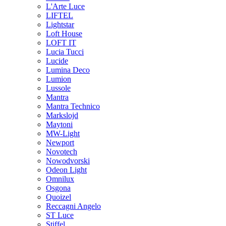
L'Arte Luce
LIFTEL
Lightstar
Loft House
LOFT IT
Lucia Tucci
Lucide
Lumina Deco
Lumion
Lussole
Mantra
Mantra Technico
Markslojd
Maytoni
MW-Light
Newport
Novotech
Nowodvorski
Odeon Light
Omnilux
Osgona
Quoizel
Reccagni Angelo
ST Luce
Stiffel