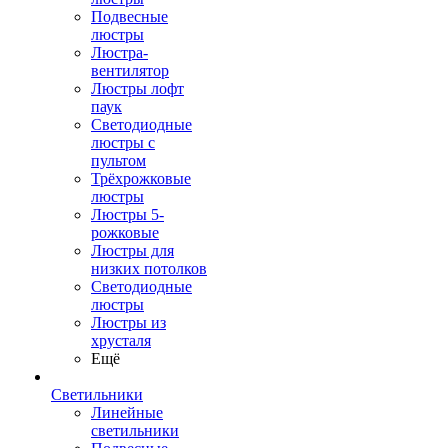
Подвесные
люстры
Люстра-
вентилятор
Люстры лофт
паук
Светодиодные
люстры с
пультом
Трёхрожковые
люстры
Люстры 5-
рожковые
Люстры для
низких потолков
Cветодиодные
люстры
Люстры из
хрусталя
Ещё
Светильники
Линейные
светильники