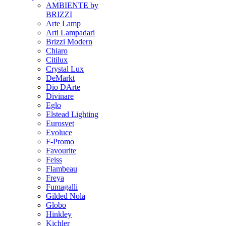
AMBIENTE by
BRIZZI
Arte Lamp
Arti Lampadari
Brizzi Modern
Chiaro
Citilux
Crystal Lux
DeMarkt
Dio DArte
Divinare
Eglo
Elstead Lighting
Eurosvet
Evoluce
F-Promo
Favourite
Feiss
Flambeau
Freya
Fumagalli
Gilded Nola
Globo
Hinkley
Kichler