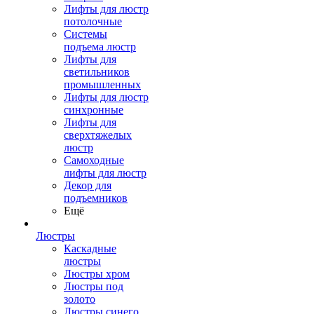
Лифты для люстр
потолочные
Системы
подъема люстр
Лифты для
светильников
промышленных
Лифты для люстр
синхронные
Лифты для
сверхтяжелых
люстр
Самоходные
лифты для люстр
Декор для
подъемников
Ещё
Люстры
Каскадные
люстры
Люстры хром
Люстры под
золото
Люстры синего