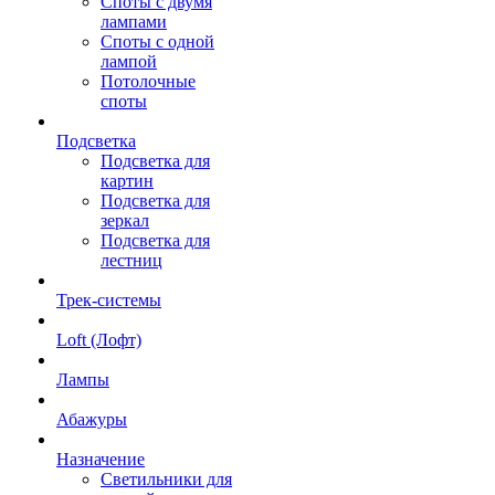
Споты с двумя
лампами
Споты с одной
лампой
Потолочные
споты
Подсветка
Подсветка для
картин
Подсветка для
зеркал
Подсветка для
лестниц
Трек-системы
Loft (Лофт)
Лампы
Абажуры
Назначение
Светильники для