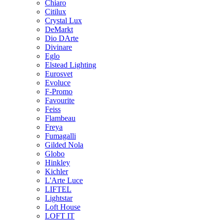
Chiaro
Citilux
Crystal Lux
DeMarkt
Dio DArte
Divinare
Eglo
Elstead Lighting
Eurosvet
Evoluce
F-Promo
Favourite
Feiss
Flambeau
Freya
Fumagalli
Gilded Nola
Globo
Hinkley
Kichler
L'Arte Luce
LIFTEL
Lightstar
Loft House
LOFT IT