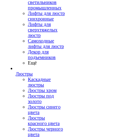
светильников
промышленных
Лифты для люстр
синхронные
Лифты для
сверхтяжелых
люстр
Самоходные
лифты для люстр
Декор для
подъемников
Ещё
Люстры
Каскадные
люстры
Люстры хром
Люстры под
золото
Люстры синего
цвета
Люстры
красного цвета
Люстры черного
цвета