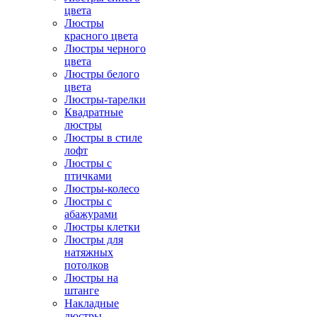
цвета
Люстры
красного цвета
Люстры черного
цвета
Люстры белого
цвета
Люстры-тарелки
Квадратные
люстры
Люстры в стиле
лофт
Люстры с
птичками
Люстры-колесо
Люстры с
абажурами
Люстры клетки
Люстры для
натяжных
потолков
Люстры на
штанге
Накладные
люстры