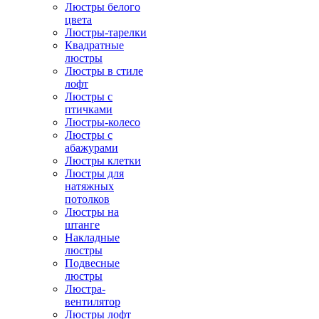
Люстры белого
цвета
Люстры-тарелки
Квадратные
люстры
Люстры в стиле
лофт
Люстры с
птичками
Люстры-колесо
Люстры с
абажурами
Люстры клетки
Люстры для
натяжных
потолков
Люстры на
штанге
Накладные
люстры
Подвесные
люстры
Люстра-
вентилятор
Люстры лофт