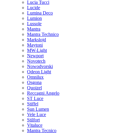
Lucia Tucci
Lucide
Lumina Deco
Lumion
Lussole
Mantra
Mantra Technico
Markslojd
Maytoni
MW-Light
Newport
Novotech
Nowodvorski
Odeon Light
Omnilux
Osgona
Quoizel
Reccagni Angelo
ST Luce
Stiffel
Sun Lumen
Vele Luce
Stilfort
Vitaluce
Mantra Tecnico