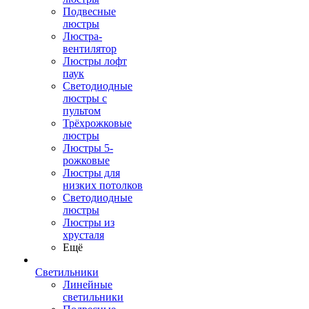
Подвесные
люстры
Люстра-
вентилятор
Люстры лофт
паук
Светодиодные
люстры с
пультом
Трёхрожковые
люстры
Люстры 5-
рожковые
Люстры для
низких потолков
Cветодиодные
люстры
Люстры из
хрусталя
Ещё
Светильники
Линейные
светильники