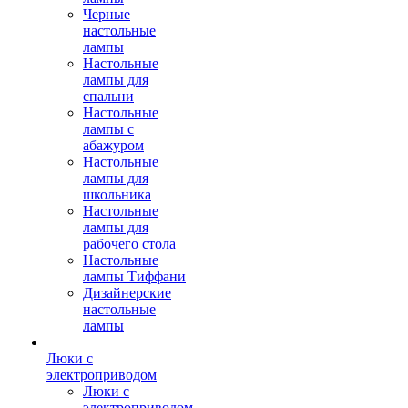
Черные
настольные
лампы
Настольные
лампы для
спальни
Настольные
лампы с
абажуром
Настольные
лампы для
школьника
Настольные
лампы для
рабочего стола
Настольные
лампы Тиффани
Дизайнерские
настольные
лампы
Люки с
электроприводом
Люки с
электроприводом