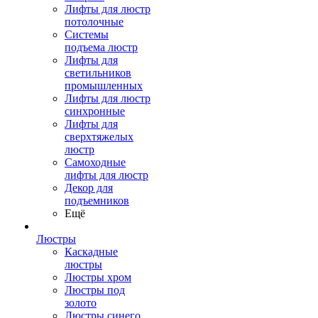
Лифты для люстр
потолочные
Системы
подъема люстр
Лифты для
светильников
промышленных
Лифты для люстр
синхронные
Лифты для
сверхтяжелых
люстр
Самоходные
лифты для люстр
Декор для
подъемников
Ещё
Люстры
Каскадные
люстры
Люстры хром
Люстры под
золото
Люстры синего