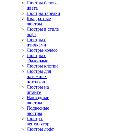
Люстры белого
цвета
Люстры-тарелки
Квадратные
люстры
Люстры в стиле
лофт
Люстры с
птичками
Люстры-колесо
Люстры с
абажурами
Люстры клетки
Люстры для
натяжных
потолков
Люстры на
штанге
Накладные
люстры
Подвесные
люстры
Люстра-
вентилятор
Люстры лофт