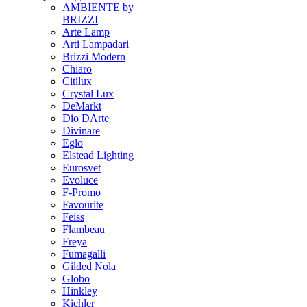
AMBIENTE by
BRIZZI
Arte Lamp
Arti Lampadari
Brizzi Modern
Chiaro
Citilux
Crystal Lux
DeMarkt
Dio DArte
Divinare
Eglo
Elstead Lighting
Eurosvet
Evoluce
F-Promo
Favourite
Feiss
Flambeau
Freya
Fumagalli
Gilded Nola
Globo
Hinkley
Kichler