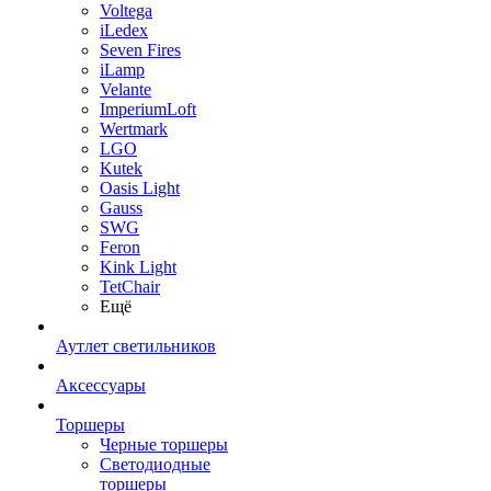
Voltega
iLedex
Seven Fires
iLamp
Velante
ImperiumLoft
Wertmark
LGO
Kutek
Oasis Light
Gauss
SWG
Feron
Kink Light
TetСhair
Ещё
Аутлет светильников
Аксессуары
Торшеры
Черные торшеры
Светодиодные
торшеры