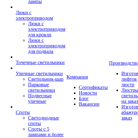
лампы
Люки с
электроприводом
Люки с
электроприводом
для кровли
Люки с
электроприводом
для подвала
Точечные светильники
Производств
Уличные светильники
Изгото
Компания
Светильник-шар
лифтов 
Парковые
люстр
Сертификаты
светильники
Люстры
Новости
Подвесные
светил
Блог
уличные
на заказ
Вакансии
Изгото
Споты
абажур
Светодиодные
заказ
споты
Споты с 5
лампами и более