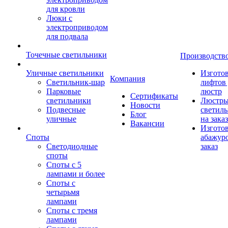
для кровли
Люки с
электроприводом
для подвала
Точечные светильники
Производств
Уличные светильники
Изгото
Компания
Светильник-шар
лифтов 
Парковые
люстр
Сертификаты
светильники
Люстры
Новости
Подвесные
светил
Блог
уличные
на заказ
Вакансии
Изгото
Споты
абажур
Светодиодные
заказ
споты
Споты с 5
лампами и более
Споты с
четырьмя
лампами
Споты с тремя
лампами