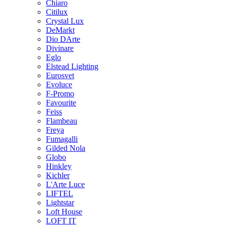
Chiaro
Citilux
Crystal Lux
DeMarkt
Dio DArte
Divinare
Eglo
Elstead Lighting
Eurosvet
Evoluce
F-Promo
Favourite
Feiss
Flambeau
Freya
Fumagalli
Gilded Nola
Globo
Hinkley
Kichler
L'Arte Luce
LIFTEL
Lightstar
Loft House
LOFT IT