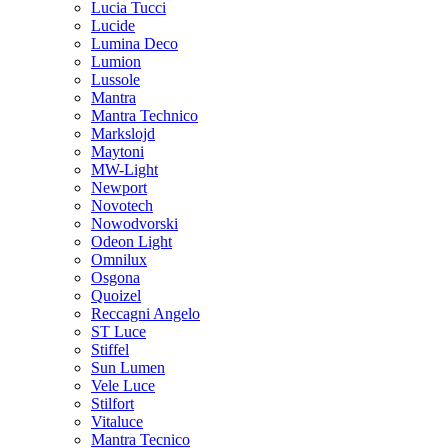
Lucia Tucci
Lucide
Lumina Deco
Lumion
Lussole
Mantra
Mantra Technico
Markslojd
Maytoni
MW-Light
Newport
Novotech
Nowodvorski
Odeon Light
Omnilux
Osgona
Quoizel
Reccagni Angelo
ST Luce
Stiffel
Sun Lumen
Vele Luce
Stilfort
Vitaluce
Mantra Tecnico