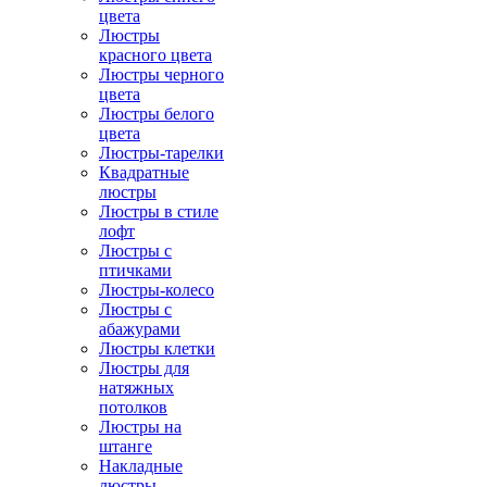
цвета
Люстры
красного цвета
Люстры черного
цвета
Люстры белого
цвета
Люстры-тарелки
Квадратные
люстры
Люстры в стиле
лофт
Люстры с
птичками
Люстры-колесо
Люстры с
абажурами
Люстры клетки
Люстры для
натяжных
потолков
Люстры на
штанге
Накладные
люстры