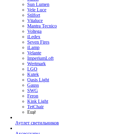
Sun Lumen
Vele Luce
Stilfort
Vitaluce
Mantra Tecnico
Voltega
iLedex
Seven Fires
iLamp
Velante
ImperiumLoft
Wertmark
LGO
Kutek
Oasis Light
Gauss
SWG
Feron
Kink Light
TetСhair
Ещё
Аутлет светильников
Аксессуары