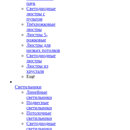
паук
Светодиодные
люстры с
пультом
Трёхрожковые
люстры
Люстры 5-
рожковые
Люстры для
низких потолков
Cветодиодные
люстры
Люстры из
хрусталя
Ещё
Светильники
Линейные
светильники
Подвесные
светильники
Потолочные
светильники
Светодиодные
светильники