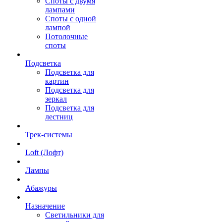
Споты с двумя
лампами
Споты с одной
лампой
Потолочные
споты
Подсветка
Подсветка для
картин
Подсветка для
зеркал
Подсветка для
лестниц
Трек-системы
Loft (Лофт)
Лампы
Абажуры
Назначение
Светильники для