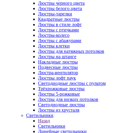
Люстры черного цвета
Люстры белого цвета
Люстры-тарелки
Квадратные люстры
Люстры в стиле лофт
Люстры с птичками
Люстры-колесо
Люстры с абажурами
Люстры клетки
Люстры для натяжных потолков
Люстры на штанге
Накладные люстры
Подвесные люстры
Люстра-вентилятор
Люстры лофт паук
Светодиодные люстры с пультом
Трёхрожковые люстры
Люстры 5-рожковые
Люстры для низких потолков
Cветодиодные люстры
Люстры из хрусталя
Светильники
Назад
Светильники
Линейные светильники