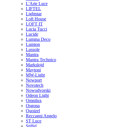
L'Arte Luce
LIFTEL
Lightstar
Loft House
LOFT IT
Lucia Tucci
Lucide
Lumina Deco
Lumion
Lussole
Mantra
Mantra Technico
Markslojd
Maytoni
MW-Light
Newport
Novotech
Nowodvorski
Odeon Light
Omnilux
Osgona
Quoizel
Reccagni Angelo
ST Luce
Stiffel