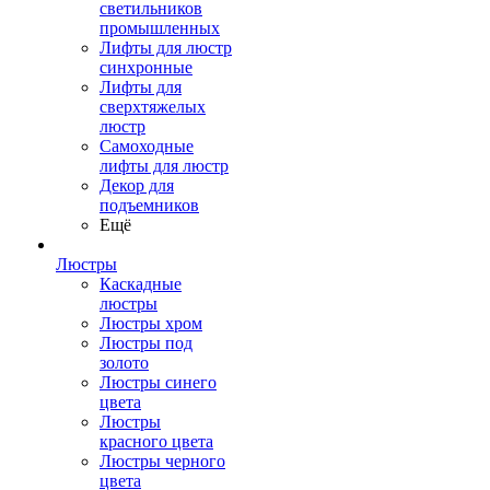
светильников
промышленных
Лифты для люстр
синхронные
Лифты для
сверхтяжелых
люстр
Самоходные
лифты для люстр
Декор для
подъемников
Ещё
Люстры
Каскадные
люстры
Люстры хром
Люстры под
золото
Люстры синего
цвета
Люстры
красного цвета
Люстры черного
цвета