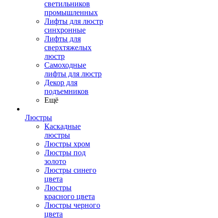
светильников
промышленных
Лифты для люстр
синхронные
Лифты для
сверхтяжелых
люстр
Самоходные
лифты для люстр
Декор для
подъемников
Ещё
Люстры
Каскадные
люстры
Люстры хром
Люстры под
золото
Люстры синего
цвета
Люстры
красного цвета
Люстры черного
цвета