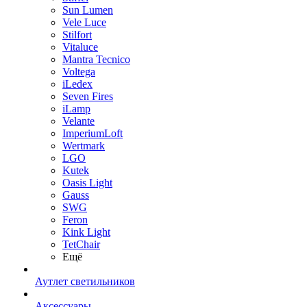
Sun Lumen
Vele Luce
Stilfort
Vitaluce
Mantra Tecnico
Voltega
iLedex
Seven Fires
iLamp
Velante
ImperiumLoft
Wertmark
LGO
Kutek
Oasis Light
Gauss
SWG
Feron
Kink Light
TetСhair
Ещё
Аутлет светильников
Аксессуары