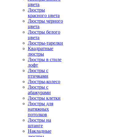
цвета
Люстры
красного цвета
Люстры черного
цвета
Люстры белого
цвета
Люстры-тарелки
Квадратные
люстры
Люстры в стиле
лофт
Люстры с
птичками
Люстры-колесо
Люстры с
абажурами
Люстры клетки
Люстры для
натяжных
потолков
Люстры на
штанге
Накладные
люстры