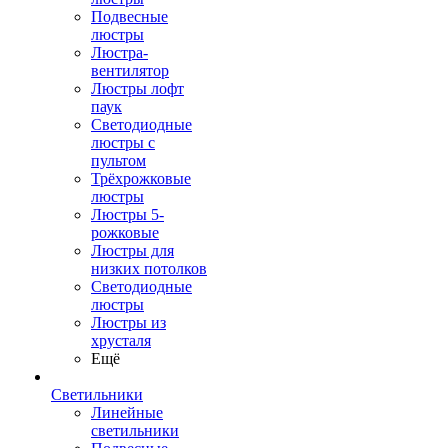
Подвесные
люстры
Люстра-
вентилятор
Люстры лофт
паук
Светодиодные
люстры с
пультом
Трёхрожковые
люстры
Люстры 5-
рожковые
Люстры для
низких потолков
Cветодиодные
люстры
Люстры из
хрусталя
Ещё
Светильники
Линейные
светильники