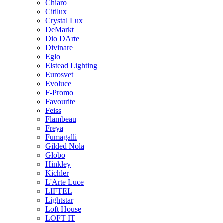
Chiaro
Citilux
Crystal Lux
DeMarkt
Dio DArte
Divinare
Eglo
Elstead Lighting
Eurosvet
Evoluce
F-Promo
Favourite
Feiss
Flambeau
Freya
Fumagalli
Gilded Nola
Globo
Hinkley
Kichler
L'Arte Luce
LIFTEL
Lightstar
Loft House
LOFT IT