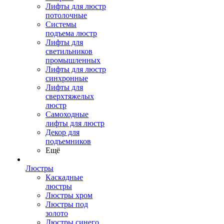
Лифты для люстр
потолочные
Системы
подъема люстр
Лифты для
светильников
промышленных
Лифты для люстр
синхронные
Лифты для
сверхтяжелых
люстр
Самоходные
лифты для люстр
Декор для
подъемников
Ещё
Люстры
Каскадные
люстры
Люстры хром
Люстры под
золото
Люстры синего