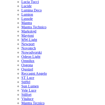
Lucia Tucci
Lucide
Lumina Deco
Lumion
Lussole
Mantra
Mantra Technico
Markslojd
Maytoni
MW-Light
Newport
Novotech
Nowodvorski
Odeon Light
Omnilux
Osgona
Quoizel
Reccagni Angelo
ST Luce
Stiffel
Sun Lumen
Vele Luce
Stilfort
Vitaluce
Mantra Tecnico