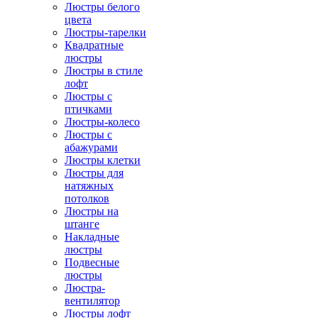
Люстры белого
цвета
Люстры-тарелки
Квадратные
люстры
Люстры в стиле
лофт
Люстры с
птичками
Люстры-колесо
Люстры с
абажурами
Люстры клетки
Люстры для
натяжных
потолков
Люстры на
штанге
Накладные
люстры
Подвесные
люстры
Люстра-
вентилятор
Люстры лофт