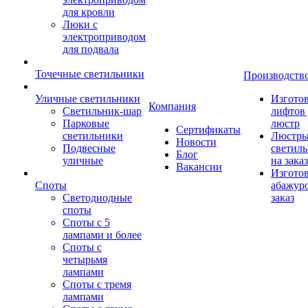
для кровли
Люки с
электроприводом
для подвала
Точечные светильники
Производств
Уличные светильники
Изгото
Компания
Светильник-шар
лифтов 
Парковые
люстр
Сертификаты
светильники
Люстры
Новости
Подвесные
светил
Блог
уличные
на заказ
Вакансии
Изгото
Споты
абажур
Светодиодные
заказ
споты
Споты с 5
лампами и более
Споты с
четырьмя
лампами
Споты с тремя
лампами