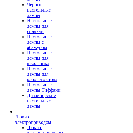
Черные
настольные
лампы
Настольные
лампы для
спальни
Настольные
лампы с
абажуром
Настольные
лампы для
школьника
Настольные
лампы для
рабочего стола
Настольные
лампы Тиффани
Дизайнерские
настольные
лампы
Люки с
электроприводом
Люки с
электроприводом