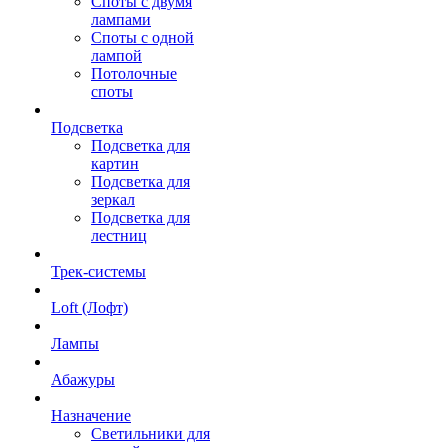
Споты с двумя
лампами
Споты с одной
лампой
Потолочные
споты
Подсветка
Подсветка для
картин
Подсветка для
зеркал
Подсветка для
лестниц
Трек-системы
Loft (Лофт)
Лампы
Абажуры
Назначение
Светильники для