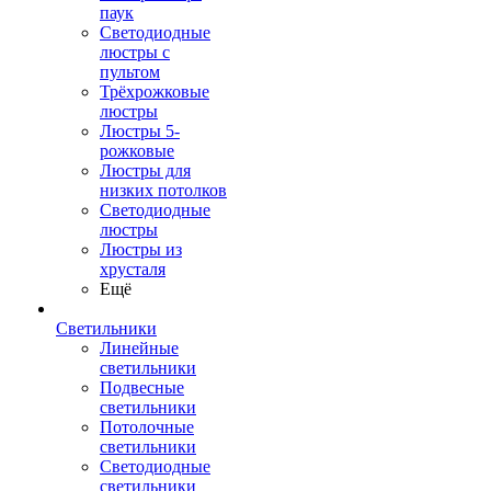
паук
Светодиодные
люстры с
пультом
Трёхрожковые
люстры
Люстры 5-
рожковые
Люстры для
низких потолков
Cветодиодные
люстры
Люстры из
хрусталя
Ещё
Светильники
Линейные
светильники
Подвесные
светильники
Потолочные
светильники
Светодиодные
светильники