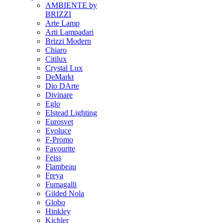
AMBIENTE by
BRIZZI
Arte Lamp
Arti Lampadari
Brizzi Modern
Chiaro
Citilux
Crystal Lux
DeMarkt
Dio DArte
Divinare
Eglo
Elstead Lighting
Eurosvet
Evoluce
F-Promo
Favourite
Feiss
Flambeau
Freya
Fumagalli
Gilded Nola
Globo
Hinkley
Kichler