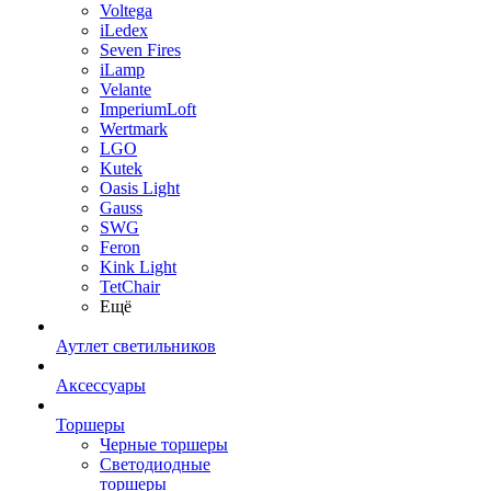
Voltega
iLedex
Seven Fires
iLamp
Velante
ImperiumLoft
Wertmark
LGO
Kutek
Oasis Light
Gauss
SWG
Feron
Kink Light
TetСhair
Ещё
Аутлет светильников
Аксессуары
Торшеры
Черные торшеры
Светодиодные
торшеры