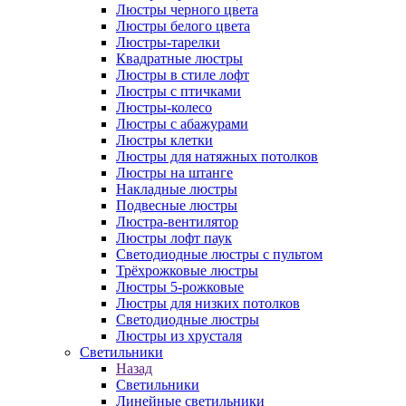
Люстры черного цвета
Люстры белого цвета
Люстры-тарелки
Квадратные люстры
Люстры в стиле лофт
Люстры с птичками
Люстры-колесо
Люстры с абажурами
Люстры клетки
Люстры для натяжных потолков
Люстры на штанге
Накладные люстры
Подвесные люстры
Люстра-вентилятор
Люстры лофт паук
Светодиодные люстры с пультом
Трёхрожковые люстры
Люстры 5-рожковые
Люстры для низких потолков
Cветодиодные люстры
Люстры из хрусталя
Светильники
Назад
Светильники
Линейные светильники