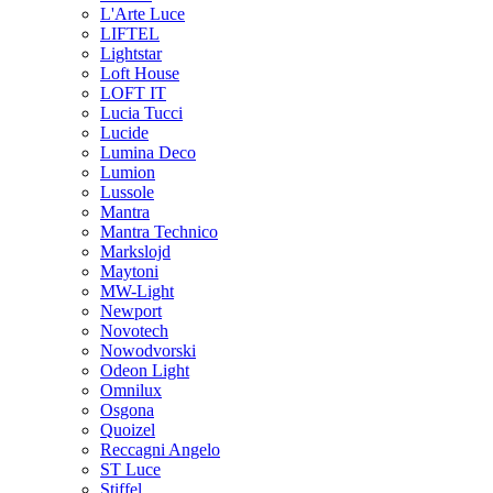
L'Arte Luce
LIFTEL
Lightstar
Loft House
LOFT IT
Lucia Tucci
Lucide
Lumina Deco
Lumion
Lussole
Mantra
Mantra Technico
Markslojd
Maytoni
MW-Light
Newport
Novotech
Nowodvorski
Odeon Light
Omnilux
Osgona
Quoizel
Reccagni Angelo
ST Luce
Stiffel