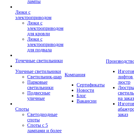
лампы
Люки с
электроприводом
Люки с
электроприводом
для кровли
Люки с
электроприводом
для подвала
Точечные светильники
Производств
Уличные светильники
Изгото
Компания
Светильник-шар
лифтов 
Парковые
люстр
Сертификаты
светильники
Люстры
Новости
Подвесные
светил
Блог
уличные
на заказ
Вакансии
Изгото
Споты
абажур
Светодиодные
заказ
споты
Споты с 5
лампами и более