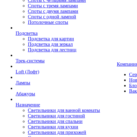
Споты с четырьмя лампами
Споты с тремя лампами
Споты с двумя лампами
Споты с одной лампой
Потолочные споты
Подсветка
Подсветка для картин
Подсветка для зеркал
Подсветка для лестниц
Трек-системы
Компани
Loft (Лофт)
Сер
Нов
Лампы
Бло
Вак
Абажуры
Назначение
Светильники для ванной комнаты
Светильники для гостиной
Светильники для спальни
Светильники для кухни
Светильники для прихожей