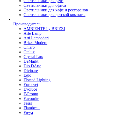
Светильники для дачи
Светильники для офиса
Светильники для кафе и ресторанов
Светильники для детской комнаты
Производитель
AMBIENTE by BRIZZI
Arte Lamp
Arti Lampadari
Brizzi Modern
Chiaro
Citilux
Crystal Lux
DeMarkt
Dio DArte
Divinare
Eglo
Elstead Lighting
Eurosvet
Evoluce
F-Promo
Favourite
Feiss
Flambeau
Freya