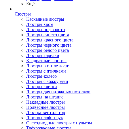
Ещё
Люстры
Каскадные люстры
Люстры хром
Люстры под золото
Люстры синего цвета
Люстры красного цвета
Люстры черного цвета
Люстры белого цвета
Люстры-тарелки
Квадратные люстры
Люстры в стиле лофт
Люстры с птичками
Люстры-колесо
Люстры с абажурами
Люстры клетки
Люстры для натяжных потолков
Люстры на штанге
Накладные люстры
Подвесные люстры
Люстра-вентилятор
Люстры лофт паук
Светодиодные люстры с пультом
Трёхрожковые люстры