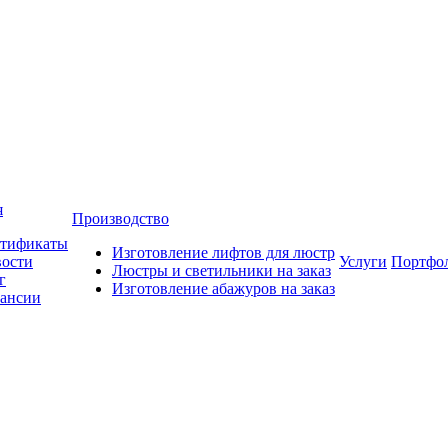
я
Производство
тификаты
Изготовление лифтов для люстр
ости
Услуги
Портфо
Люстры и светильники на заказ
г
Изготовление абажуров на заказ
ансии