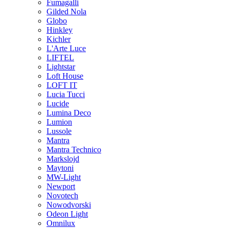
Fumagalli
Gilded Nola
Globo
Hinkley
Kichler
L'Arte Luce
LIFTEL
Lightstar
Loft House
LOFT IT
Lucia Tucci
Lucide
Lumina Deco
Lumion
Lussole
Mantra
Mantra Technico
Markslojd
Maytoni
MW-Light
Newport
Novotech
Nowodvorski
Odeon Light
Omnilux