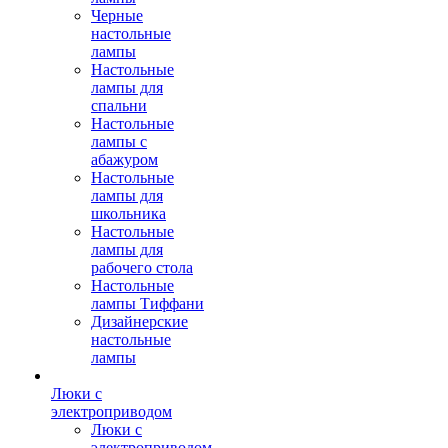
Черные
настольные
лампы
Настольные
лампы для
спальни
Настольные
лампы с
абажуром
Настольные
лампы для
школьника
Настольные
лампы для
рабочего стола
Настольные
лампы Тиффани
Дизайнерские
настольные
лампы
Люки с
электроприводом
Люки с
электроприводом