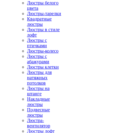
Люстры белого
цвета
Люстры-тарелки
Квадратные
люстры
Люстры в стиле
лофт
Люстры с
птичками
Люстры-колесо
Люстры с
абажурами
Люстры клетки
Люстры для
натяжных
потолков
Люстры на
штанге
Накладные
люстры
Подвесные
люстры
Люстра-
вентилятор
Люстры лофт