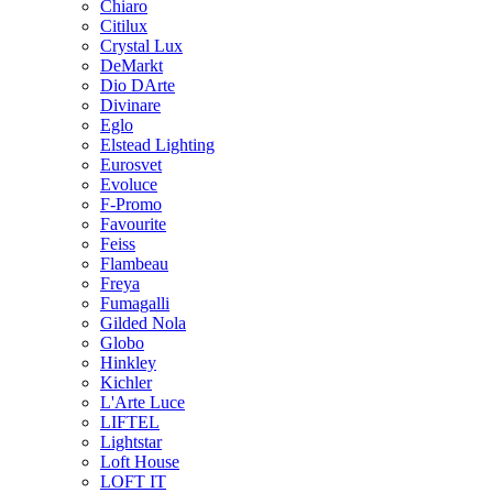
Chiaro
Citilux
Crystal Lux
DeMarkt
Dio DArte
Divinare
Eglo
Elstead Lighting
Eurosvet
Evoluce
F-Promo
Favourite
Feiss
Flambeau
Freya
Fumagalli
Gilded Nola
Globo
Hinkley
Kichler
L'Arte Luce
LIFTEL
Lightstar
Loft House
LOFT IT