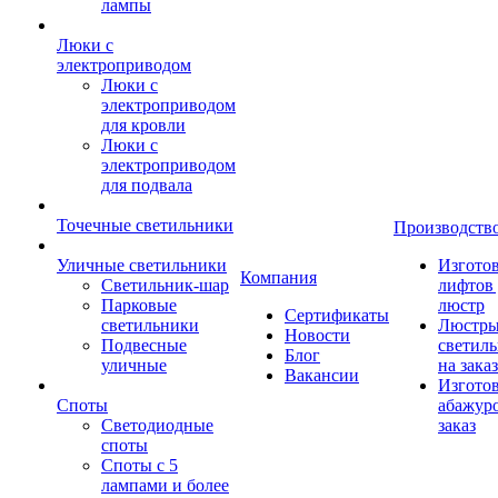
лампы
Люки с
электроприводом
Люки с
электроприводом
для кровли
Люки с
электроприводом
для подвала
Точечные светильники
Производств
Уличные светильники
Изгото
Компания
Светильник-шар
лифтов 
Парковые
люстр
Сертификаты
светильники
Люстры
Новости
Подвесные
светил
Блог
уличные
на заказ
Вакансии
Изгото
Споты
абажур
Светодиодные
заказ
споты
Споты с 5
лампами и более