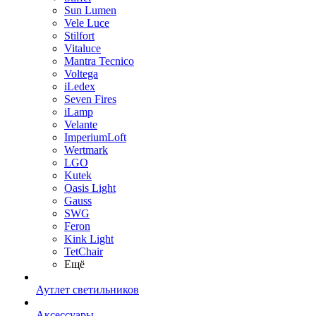
Sun Lumen
Vele Luce
Stilfort
Vitaluce
Mantra Tecnico
Voltega
iLedex
Seven Fires
iLamp
Velante
ImperiumLoft
Wertmark
LGO
Kutek
Oasis Light
Gauss
SWG
Feron
Kink Light
TetСhair
Ещё
Аутлет светильников
Аксессуары