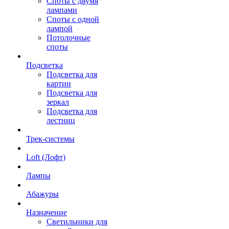
Споты с двумя
лампами
Споты с одной
лампой
Потолочные
споты
Подсветка
Подсветка для
картин
Подсветка для
зеркал
Подсветка для
лестниц
Трек-системы
Loft (Лофт)
Лампы
Абажуры
Назначение
Светильники для