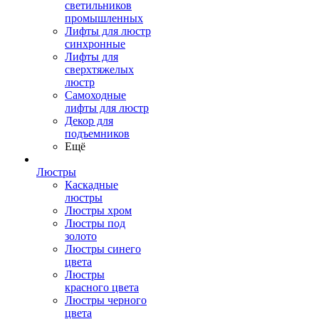
светильников
промышленных
Лифты для люстр
синхронные
Лифты для
сверхтяжелых
люстр
Самоходные
лифты для люстр
Декор для
подъемников
Ещё
Люстры
Каскадные
люстры
Люстры хром
Люстры под
золото
Люстры синего
цвета
Люстры
красного цвета
Люстры черного
цвета