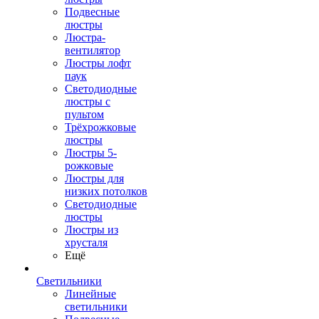
Подвесные
люстры
Люстра-
вентилятор
Люстры лофт
паук
Светодиодные
люстры с
пультом
Трёхрожковые
люстры
Люстры 5-
рожковые
Люстры для
низких потолков
Cветодиодные
люстры
Люстры из
хрусталя
Ещё
Светильники
Линейные
светильники