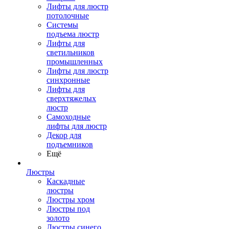
Лифты для люстр
потолочные
Системы
подъема люстр
Лифты для
светильников
промышленных
Лифты для люстр
синхронные
Лифты для
сверхтяжелых
люстр
Самоходные
лифты для люстр
Декор для
подъемников
Ещё
Люстры
Каскадные
люстры
Люстры хром
Люстры под
золото
Люстры синего