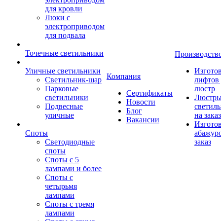
для кровли
Люки с
электроприводом
для подвала
Точечные светильники
Производств
Уличные светильники
Изгото
Компания
Светильник-шар
лифтов 
Парковые
люстр
Сертификаты
светильники
Люстры
Новости
Подвесные
светил
Блог
уличные
на заказ
Вакансии
Изгото
Споты
абажур
Светодиодные
заказ
споты
Споты с 5
лампами и более
Споты с
четырьмя
лампами
Споты с тремя
лампами