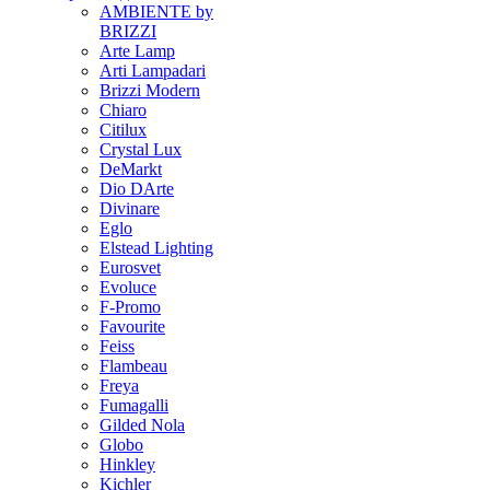
AMBIENTE by
BRIZZI
Arte Lamp
Arti Lampadari
Brizzi Modern
Chiaro
Citilux
Crystal Lux
DeMarkt
Dio DArte
Divinare
Eglo
Elstead Lighting
Eurosvet
Evoluce
F-Promo
Favourite
Feiss
Flambeau
Freya
Fumagalli
Gilded Nola
Globo
Hinkley
Kichler