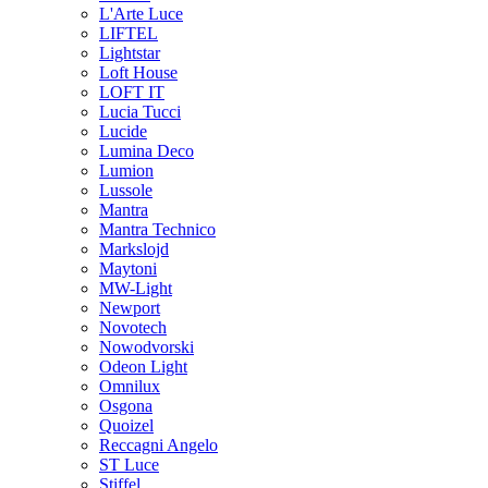
L'Arte Luce
LIFTEL
Lightstar
Loft House
LOFT IT
Lucia Tucci
Lucide
Lumina Deco
Lumion
Lussole
Mantra
Mantra Technico
Markslojd
Maytoni
MW-Light
Newport
Novotech
Nowodvorski
Odeon Light
Omnilux
Osgona
Quoizel
Reccagni Angelo
ST Luce
Stiffel