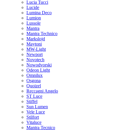
Lucia Tucci
Lucide
Lumina Deco
Lumion
Lussole
Mantra
Mantra Technico
Markslojd
Maytoni
MW-Light
Newport
Novotech
Nowodvorski
Odeon Light
Omnilux
Osgona
Quoizel
Reccagni Angelo
ST Luce
Stiffel
Sun Lumen
Vele Luce
Stilfort
Vitaluce
Mantra Tecnico