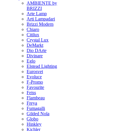
AMBIENTE by
BRIZZI
Arte Lamp
Arti Lampadari
Brizzi Modern
Chiaro
Citilux
Crystal Lux
DeMarkt
Dio DArte
Divinare
Eglo
Elstead Lighting
Eurosvet
Evoluce
F-Promo
Favourite
Feiss
Flambeau
Freya
Fumagalli
Gilded Nola
Globo
Hinkley
Kichler