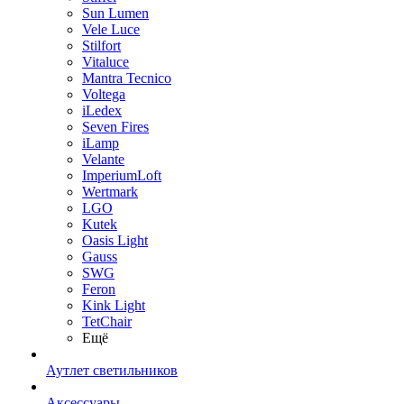
Sun Lumen
Vele Luce
Stilfort
Vitaluce
Mantra Tecnico
Voltega
iLedex
Seven Fires
iLamp
Velante
ImperiumLoft
Wertmark
LGO
Kutek
Oasis Light
Gauss
SWG
Feron
Kink Light
TetСhair
Ещё
Аутлет светильников
Аксессуары