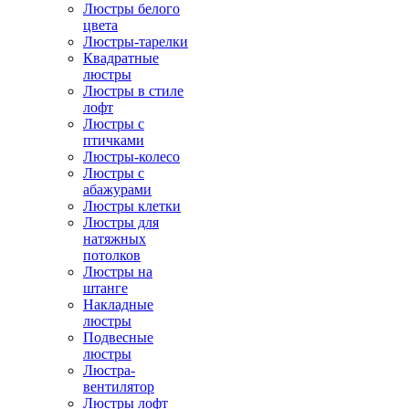
Люстры белого
цвета
Люстры-тарелки
Квадратные
люстры
Люстры в стиле
лофт
Люстры с
птичками
Люстры-колесо
Люстры с
абажурами
Люстры клетки
Люстры для
натяжных
потолков
Люстры на
штанге
Накладные
люстры
Подвесные
люстры
Люстра-
вентилятор
Люстры лофт