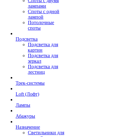
Споты с двумя
лампами
Споты с одной
лампой
Потолочные
споты
Подсветка
Подсветка для
картин
Подсветка для
зеркал
Подсветка для
лестниц
Трек-системы
Loft (Лофт)
Лампы
Абажуры
Назначение
Светильники для