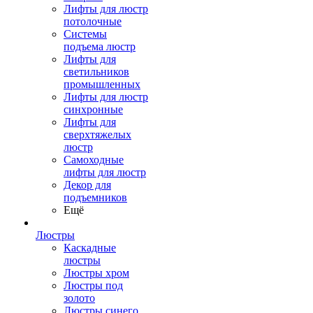
Лифты для люстр
потолочные
Системы
подъема люстр
Лифты для
светильников
промышленных
Лифты для люстр
синхронные
Лифты для
сверхтяжелых
люстр
Самоходные
лифты для люстр
Декор для
подъемников
Ещё
Люстры
Каскадные
люстры
Люстры хром
Люстры под
золото
Люстры синего