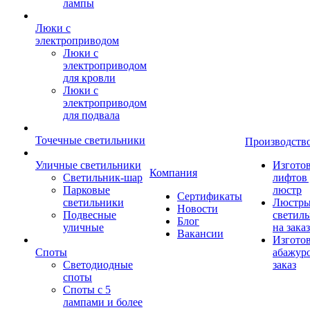
лампы
Люки с
электроприводом
Люки с
электроприводом
для кровли
Люки с
электроприводом
для подвала
Точечные светильники
Производств
Уличные светильники
Изгото
Компания
Светильник-шар
лифтов 
Парковые
люстр
Сертификаты
светильники
Люстры
Новости
Подвесные
светил
Блог
уличные
на заказ
Вакансии
Изгото
Споты
абажур
Светодиодные
заказ
споты
Споты с 5
лампами и более