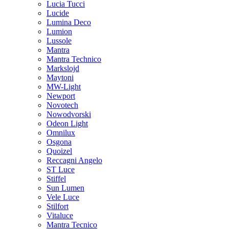
Lucia Tucci
Lucide
Lumina Deco
Lumion
Lussole
Mantra
Mantra Technico
Markslojd
Maytoni
MW-Light
Newport
Novotech
Nowodvorski
Odeon Light
Omnilux
Osgona
Quoizel
Reccagni Angelo
ST Luce
Stiffel
Sun Lumen
Vele Luce
Stilfort
Vitaluce
Mantra Tecnico