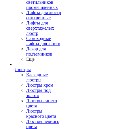
светильников
промышленных
Лифты для люстр
синхронные
Лифты для
сверхтяжелых
люстр
Самоходные
лифты для люстр
Декор для
подъемников
Ещё
Люстры
Каскадные
люстры
Люстры хром
Люстры под
золото
Люстры синего
цвета
Люстры
красного цвета
Люстры черного
цвета