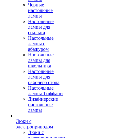
Черные
настольные
лампы
Настольные
лампы для
спальни
Настольные
лампы с
абажуром
Настольные
лампы для
школьника
Настольные
лампы для
рабочего стола
Настольные
лампы Тиффани
Дизайнерские
настольные
лампы
Люки с
электроприводом
Люки с
электроприводом