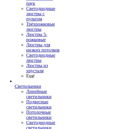
паук
Светодиодные
люстры с
пультом
Трёхрожковые
люстры
Люстры 5-
рожковые
Люстры для
низких потолков
Cветодиодные
люстры
Люстры из
хрусталя
Ещё
Светильники
Линейные
светильники
Подвесные
светильники
Потолочные
светильники
Светодиодные
светильники