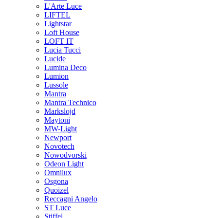
L'Arte Luce
LIFTEL
Lightstar
Loft House
LOFT IT
Lucia Tucci
Lucide
Lumina Deco
Lumion
Lussole
Mantra
Mantra Technico
Markslojd
Maytoni
MW-Light
Newport
Novotech
Nowodvorski
Odeon Light
Omnilux
Osgona
Quoizel
Reccagni Angelo
ST Luce
Stiffel