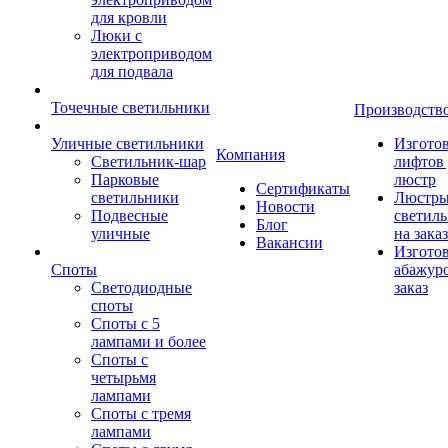
для кровли
Люки с
электроприводом
для подвала
Точечные светильники
Производств
Уличные светильники
Изгото
Компания
Светильник-шар
лифтов 
Парковые
люстр
Сертификаты
светильники
Люстры
Новости
Подвесные
светил
Блог
уличные
на заказ
Вакансии
Изгото
Споты
абажур
Светодиодные
заказ
споты
Споты с 5
лампами и более
Споты с
четырьмя
лампами
Споты с тремя
лампами