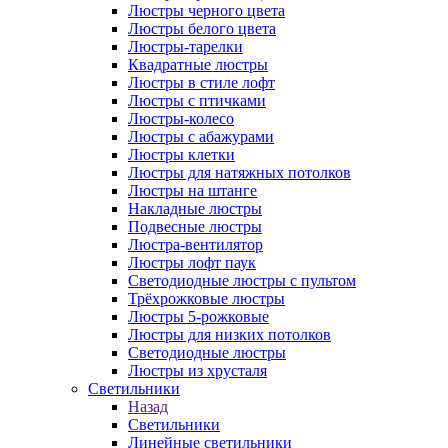
Люстры черного цвета
Люстры белого цвета
Люстры-тарелки
Квадратные люстры
Люстры в стиле лофт
Люстры с птичками
Люстры-колесо
Люстры с абажурами
Люстры клетки
Люстры для натяжных потолков
Люстры на штанге
Накладные люстры
Подвесные люстры
Люстра-вентилятор
Люстры лофт паук
Светодиодные люстры с пультом
Трёхрожковые люстры
Люстры 5-рожковые
Люстры для низких потолков
Cветодиодные люстры
Люстры из хрусталя
Светильники
Назад
Светильники
Линейные светильники