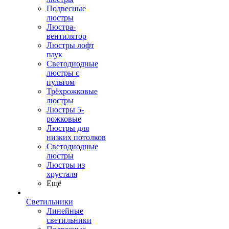
Подвесные
люстры
Люстра-
вентилятор
Люстры лофт
паук
Светодиодные
люстры с
пультом
Трёхрожковые
люстры
Люстры 5-
рожковые
Люстры для
низких потолков
Cветодиодные
люстры
Люстры из
хрусталя
Ещё
Светильники
Линейные
светильники