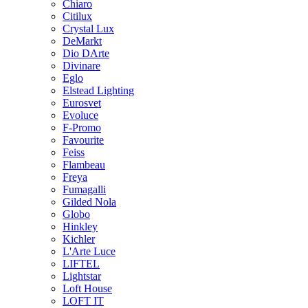
Chiaro
Citilux
Crystal Lux
DeMarkt
Dio DArte
Divinare
Eglo
Elstead Lighting
Eurosvet
Evoluce
F-Promo
Favourite
Feiss
Flambeau
Freya
Fumagalli
Gilded Nola
Globo
Hinkley
Kichler
L'Arte Luce
LIFTEL
Lightstar
Loft House
LOFT IT