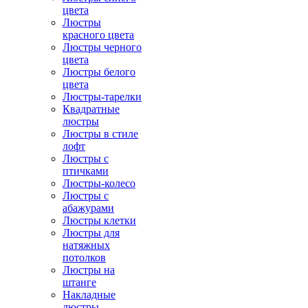
цвета
Люстры
красного цвета
Люстры черного
цвета
Люстры белого
цвета
Люстры-тарелки
Квадратные
люстры
Люстры в стиле
лофт
Люстры с
птичками
Люстры-колесо
Люстры с
абажурами
Люстры клетки
Люстры для
натяжных
потолков
Люстры на
штанге
Накладные
люстры