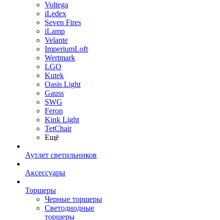
Voltega
iLedex
Seven Fires
iLamp
Velante
ImperiumLoft
Wertmark
LGO
Kutek
Oasis Light
Gauss
SWG
Feron
Kink Light
TetСhair
Ещё
Аутлет светильников
Аксессуары
Торшеры
Черные торшеры
Светодиодные
торшеры