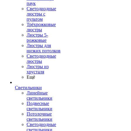
паук
Светодиодные
люстры с
пультом
Трёхрожковые
люстры
Люстры 5-
рожковые
Люстры для
низких потолков
Cветодиодные
люстры
Люстры из
хрусталя
Ещё
Светильники
Линейные
светильники
Подвесные
светильники
Потолочные
светильники
Светодиодные
светильники