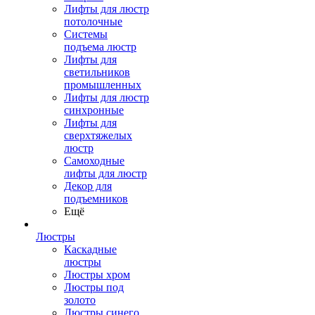
Лифты для люстр
потолочные
Системы
подъема люстр
Лифты для
светильников
промышленных
Лифты для люстр
синхронные
Лифты для
сверхтяжелых
люстр
Самоходные
лифты для люстр
Декор для
подъемников
Ещё
Люстры
Каскадные
люстры
Люстры хром
Люстры под
золото
Люстры синего