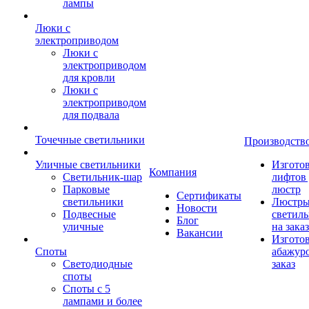
лампы
Люки с
электроприводом
Люки с
электроприводом
для кровли
Люки с
электроприводом
для подвала
Точечные светильники
Производств
Уличные светильники
Изгото
Компания
Светильник-шар
лифтов 
Парковые
люстр
Сертификаты
светильники
Люстры
Новости
Подвесные
светил
Блог
уличные
на заказ
Вакансии
Изгото
Споты
абажур
Светодиодные
заказ
споты
Споты с 5
лампами и более