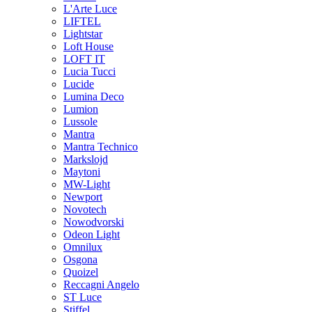
L'Arte Luce
LIFTEL
Lightstar
Loft House
LOFT IT
Lucia Tucci
Lucide
Lumina Deco
Lumion
Lussole
Mantra
Mantra Technico
Markslojd
Maytoni
MW-Light
Newport
Novotech
Nowodvorski
Odeon Light
Omnilux
Osgona
Quoizel
Reccagni Angelo
ST Luce
Stiffel