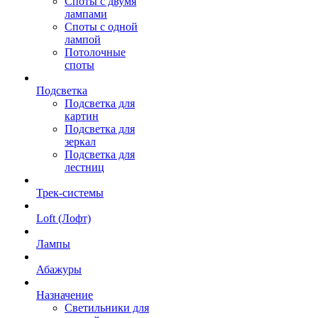
Споты с двумя
лампами
Споты с одной
лампой
Потолочные
споты
Подсветка
Подсветка для
картин
Подсветка для
зеркал
Подсветка для
лестниц
Трек-системы
Loft (Лофт)
Лампы
Абажуры
Назначение
Светильники для