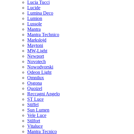
Lucia Tucci
Lucide
Lumina Deco
Lumion
Lussole
Mantra
Mantra Technico
Markslojd
Maytoni
MW-Light
Newport
Novotech
Nowodvorski
Odeon Light
Omnilux
Osgona
Quoizel
Reccagni Angelo
ST Luce
Stiffel
Sun Lumen
Vele Luce
Stilfort
Vitaluce
Mantra Tecnico