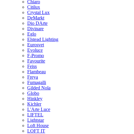
Chiaro
Citilux
Crystal Lux
DeMarkt
Dio DArte
Divinare
Eglo
Elstead Lighting
Eurosvet
Evoluce
F-Promo
Favourite
Feiss
Flambeau
Freya
Fumagalli
Gilded Nola
Globo
Hinkley
Kichler
L'Arte Luce
LIFTEL
Lightstar
Loft House
LOFT IT