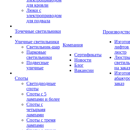
для кровли
Люки с
электроприводом
для подвала
Точечные светильники
Производств
Уличные светильники
Изгото
Компания
Светильник-шар
лифтов 
Парковые
люстр
Сертификаты
светильники
Люстры
Новости
Подвесные
светил
Блог
уличные
на заказ
Вакансии
Изгото
Споты
абажур
Светодиодные
заказ
споты
Споты с 5
лампами и более
Споты с
четырьмя
лампами
Споты с тремя
лампами