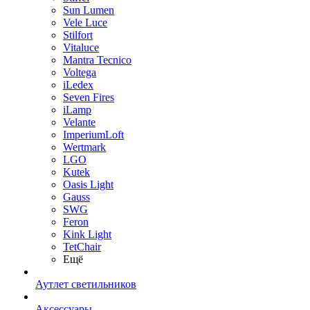
Sun Lumen
Vele Luce
Stilfort
Vitaluce
Mantra Tecnico
Voltega
iLedex
Seven Fires
iLamp
Velante
ImperiumLoft
Wertmark
LGO
Kutek
Oasis Light
Gauss
SWG
Feron
Kink Light
TetСhair
Ещё
Аутлет светильников
Аксессуары