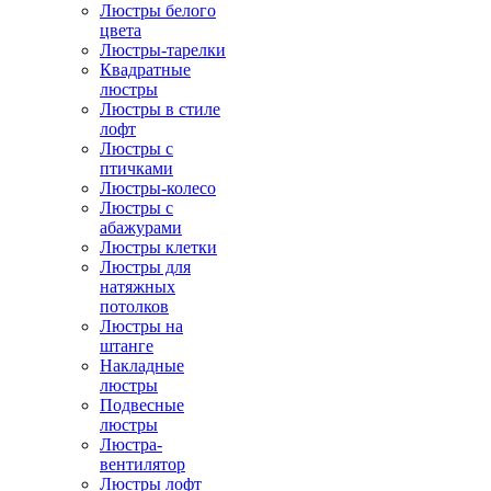
Люстры белого
цвета
Люстры-тарелки
Квадратные
люстры
Люстры в стиле
лофт
Люстры с
птичками
Люстры-колесо
Люстры с
абажурами
Люстры клетки
Люстры для
натяжных
потолков
Люстры на
штанге
Накладные
люстры
Подвесные
люстры
Люстра-
вентилятор
Люстры лофт