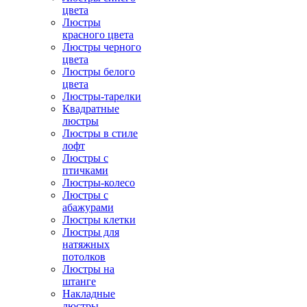
цвета
Люстры
красного цвета
Люстры черного
цвета
Люстры белого
цвета
Люстры-тарелки
Квадратные
люстры
Люстры в стиле
лофт
Люстры с
птичками
Люстры-колесо
Люстры с
абажурами
Люстры клетки
Люстры для
натяжных
потолков
Люстры на
штанге
Накладные
люстры