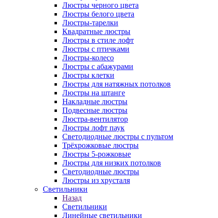
Люстры черного цвета
Люстры белого цвета
Люстры-тарелки
Квадратные люстры
Люстры в стиле лофт
Люстры с птичками
Люстры-колесо
Люстры с абажурами
Люстры клетки
Люстры для натяжных потолков
Люстры на штанге
Накладные люстры
Подвесные люстры
Люстра-вентилятор
Люстры лофт паук
Светодиодные люстры с пультом
Трёхрожковые люстры
Люстры 5-рожковые
Люстры для низких потолков
Cветодиодные люстры
Люстры из хрусталя
Светильники
Назад
Светильники
Линейные светильники