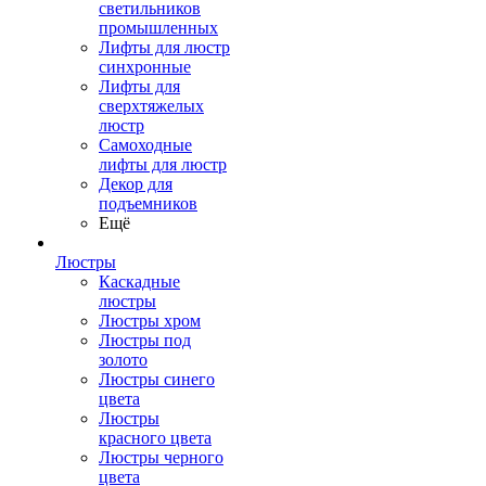
светильников
промышленных
Лифты для люстр
синхронные
Лифты для
сверхтяжелых
люстр
Самоходные
лифты для люстр
Декор для
подъемников
Ещё
Люстры
Каскадные
люстры
Люстры хром
Люстры под
золото
Люстры синего
цвета
Люстры
красного цвета
Люстры черного
цвета