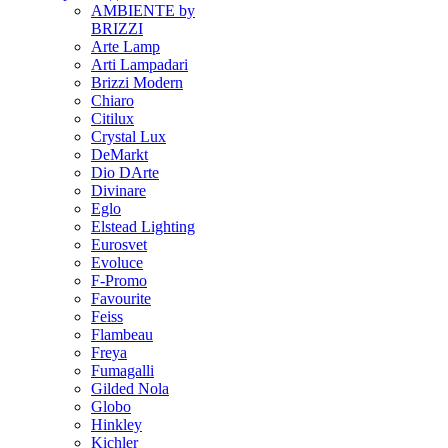
AMBIENTE by
BRIZZI
Arte Lamp
Arti Lampadari
Brizzi Modern
Chiaro
Citilux
Crystal Lux
DeMarkt
Dio DArte
Divinare
Eglo
Elstead Lighting
Eurosvet
Evoluce
F-Promo
Favourite
Feiss
Flambeau
Freya
Fumagalli
Gilded Nola
Globo
Hinkley
Kichler