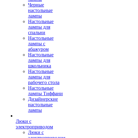
Черные
настольные
лампы
Настольные
лампы для
спальни
Настольные
лампы с
абажуром
Настольные
лампы для
школьника
Настольные
лампы для
рабочего стола
Настольные
лампы Тиффани
Дизайнерские
настольные
лампы
Люки с
электроприводом
Люки с
электроприводом