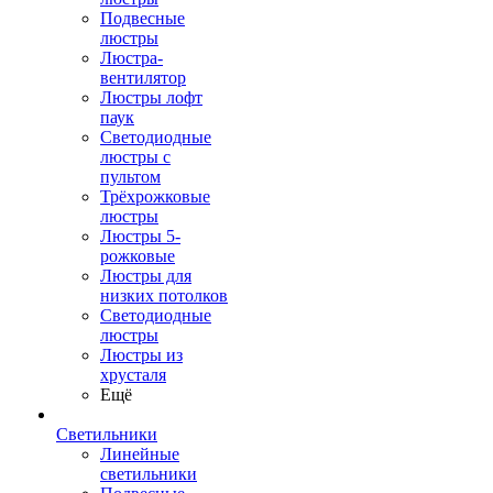
Подвесные
люстры
Люстра-
вентилятор
Люстры лофт
паук
Светодиодные
люстры с
пультом
Трёхрожковые
люстры
Люстры 5-
рожковые
Люстры для
низких потолков
Cветодиодные
люстры
Люстры из
хрусталя
Ещё
Светильники
Линейные
светильники