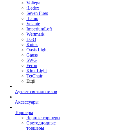
Voltega
iLedex
Seven Fires
iLamp
Velante
ImperiumLoft
Wertmark
LGO
Kutek
Oasis Light
Gauss
SWG
Feron
Kink Light
TetСhair
Ещё
Аутлет светильников
Аксессуары
Торшеры
Черные торшеры
Светодиодные
торшеры