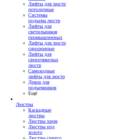
Лифты для люстр
потолочные
Системы
подъема люстр
Лифты для
светильников
промышленных
Лифты для люстр
синхронные
Лифты для
сверхтяжелых
люстр
Самоходные
лифты для люстр
Декор для
подъемников
Ещё
Люстры
Каскадные
люстры
Люстры хром
Люстры под
золото
Люстры синего