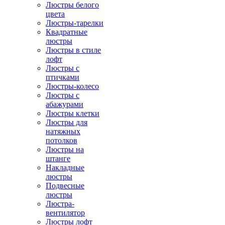
Люстры белого
цвета
Люстры-тарелки
Квадратные
люстры
Люстры в стиле
лофт
Люстры с
птичками
Люстры-колесо
Люстры с
абажурами
Люстры клетки
Люстры для
натяжных
потолков
Люстры на
штанге
Накладные
люстры
Подвесные
люстры
Люстра-
вентилятор
Люстры лофт