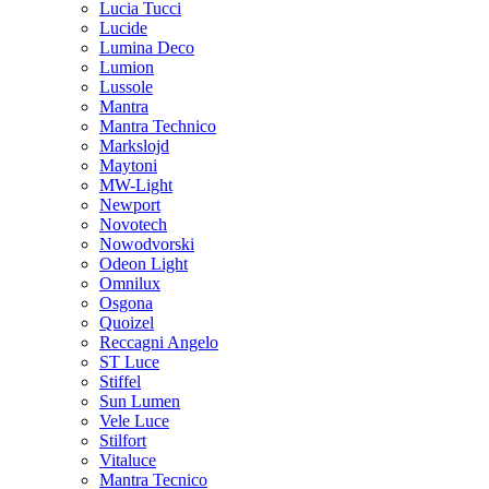
Lucia Tucci
Lucide
Lumina Deco
Lumion
Lussole
Mantra
Mantra Technico
Markslojd
Maytoni
MW-Light
Newport
Novotech
Nowodvorski
Odeon Light
Omnilux
Osgona
Quoizel
Reccagni Angelo
ST Luce
Stiffel
Sun Lumen
Vele Luce
Stilfort
Vitaluce
Mantra Tecnico