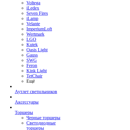
Voltega
iLedex
Seven Fires
iLamp
Velante
ImperiumLoft
Wertmark
LGO
Kutek
Oasis Light
Gauss
SWG
Feron
Kink Light
TetСhair
Ещё
Аутлет светильников
Аксессуары
Торшеры
Черные торшеры
Светодиодные
торшеры