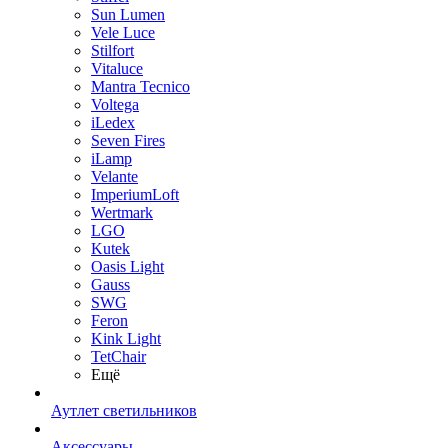
Sun Lumen
Vele Luce
Stilfort
Vitaluce
Mantra Tecnico
Voltega
iLedex
Seven Fires
iLamp
Velante
ImperiumLoft
Wertmark
LGO
Kutek
Oasis Light
Gauss
SWG
Feron
Kink Light
TetСhair
Ещё
Аутлет светильников
Аксессуары