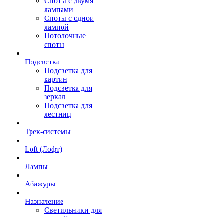
Споты с двумя
лампами
Споты с одной
лампой
Потолочные
споты
Подсветка
Подсветка для
картин
Подсветка для
зеркал
Подсветка для
лестниц
Трек-системы
Loft (Лофт)
Лампы
Абажуры
Назначение
Светильники для