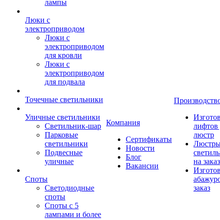
лампы
Люки с
электроприводом
Люки с
электроприводом
для кровли
Люки с
электроприводом
для подвала
Точечные светильники
Производств
Уличные светильники
Изгото
Компания
Светильник-шар
лифтов 
Парковые
люстр
Сертификаты
светильники
Люстры
Новости
Подвесные
светил
Блог
уличные
на заказ
Вакансии
Изгото
Споты
абажур
Светодиодные
заказ
споты
Споты с 5
лампами и более