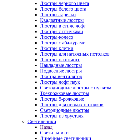
Люстры черного цвета
Люстры белого цвета
Люстры-тарелки
Квадратные люстры
Люстры в стиле лофт
Люстры с птичками
Люстры-колесо
Люстры с абажурами
Люстры клетки
Люстры для натяжных потолков
Люстры на штанге
Накладные люстры
Подвесные люстры
Люстра-вентилятор
Люстры лофт паук
Светодиодные люстры с пультом
Трёхрожковые люстры
Люстры 5-рожковые
Люстры для низких потолков
Cветодиодные люстры
Люстры из хрусталя
Светильники
Назад
Светильники
Линейные светильники