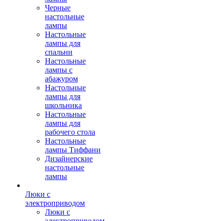
Черные
настольные
лампы
Настольные
лампы для
спальни
Настольные
лампы с
абажуром
Настольные
лампы для
школьника
Настольные
лампы для
рабочего стола
Настольные
лампы Тиффани
Дизайнерские
настольные
лампы
Люки с
электроприводом
Люки с
электроприводом