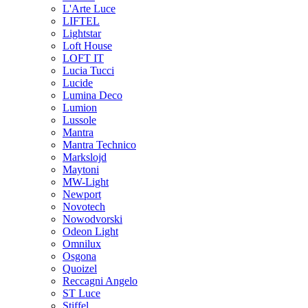
L'Arte Luce
LIFTEL
Lightstar
Loft House
LOFT IT
Lucia Tucci
Lucide
Lumina Deco
Lumion
Lussole
Mantra
Mantra Technico
Markslojd
Maytoni
MW-Light
Newport
Novotech
Nowodvorski
Odeon Light
Omnilux
Osgona
Quoizel
Reccagni Angelo
ST Luce
Stiffel