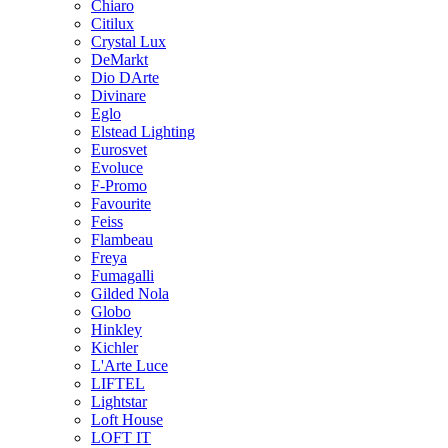
Chiaro
Citilux
Crystal Lux
DeMarkt
Dio DArte
Divinare
Eglo
Elstead Lighting
Eurosvet
Evoluce
F-Promo
Favourite
Feiss
Flambeau
Freya
Fumagalli
Gilded Nola
Globo
Hinkley
Kichler
L'Arte Luce
LIFTEL
Lightstar
Loft House
LOFT IT