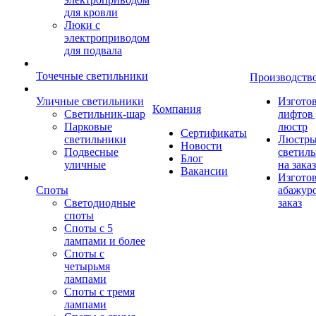
для кровли
Люки с
электроприводом
для подвала
Точечные светильники
Производств
Уличные светильники
Изгото
Компания
Светильник-шар
лифтов 
Парковые
люстр
Сертификаты
светильники
Люстры
Новости
Подвесные
светил
Блог
уличные
на заказ
Вакансии
Изгото
Споты
абажур
Светодиодные
заказ
споты
Споты с 5
лампами и более
Споты с
четырьмя
лампами
Споты с тремя
лампами