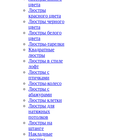
цвета
Люстры
красного цвета
Люстры черного
цвета
Люстры белого
цвета
Люстры-тарелки
Квадратные
люстры
Люстры в стиле
лофт
Люстры с
птичками
Люстры-колесо
Люстры с
абажурами
Люстры клетки
Люстры для
натяжных
потолков
Люстры на
штанге
Накладные
люстры