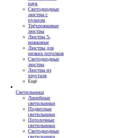
паук
Светодиодные
люстры с
пультом
Трёхрожковые
люстры
Люстры 5-
рожковые
Люстры для
низких потолков
Cветодиодные
люстры
Люстры из
хрусталя
Ещё
Светильники
Линейные
светильники
Подвесные
светильники
Потолочные
светильники
Светодиодные
светильники