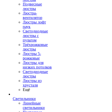
Подвесные
люстры
Люстра-
вентилятор
Люстры лофт
паук
Светодиодные
люстры с
пультом
Трёхрожковые
люстры
Люстры 5-
рожковые
Люстры для
низких потолков
Cветодиодные
люстры
Люстры из
хрусталя
Ещё
Светильники
Линейные
светильники