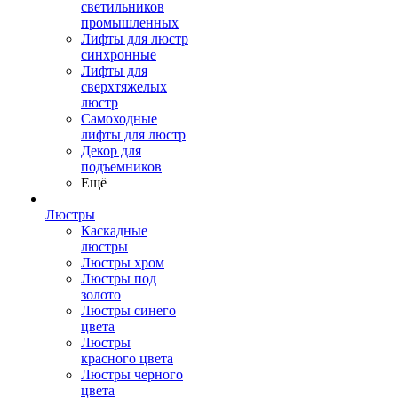
светильников
промышленных
Лифты для люстр
синхронные
Лифты для
сверхтяжелых
люстр
Самоходные
лифты для люстр
Декор для
подъемников
Ещё
Люстры
Каскадные
люстры
Люстры хром
Люстры под
золото
Люстры синего
цвета
Люстры
красного цвета
Люстры черного
цвета