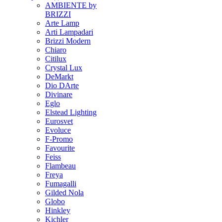
AMBIENTE by
BRIZZI
Arte Lamp
Arti Lampadari
Brizzi Modern
Chiaro
Citilux
Crystal Lux
DeMarkt
Dio DArte
Divinare
Eglo
Elstead Lighting
Eurosvet
Evoluce
F-Promo
Favourite
Feiss
Flambeau
Freya
Fumagalli
Gilded Nola
Globo
Hinkley
Kichler