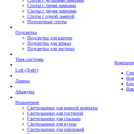
Споты с четырьмя лампами
Споты с тремя лампами
Споты с двумя лампами
Споты с одной лампой
Потолочные споты
Подсветка
Подсветка для картин
Подсветка для зеркал
Подсветка для лестниц
Трек-системы
Компани
Loft (Лофт)
Сер
Нов
Лампы
Бло
Вак
Абажуры
Назначение
Светильники для ванной комнаты
Светильники для гостиной
Светильники для спальни
Светильники для кухни
Светильники для прихожей