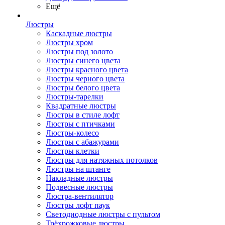
Ещё
Люстры
Каскадные люстры
Люстры хром
Люстры под золото
Люстры синего цвета
Люстры красного цвета
Люстры черного цвета
Люстры белого цвета
Люстры-тарелки
Квадратные люстры
Люстры в стиле лофт
Люстры с птичками
Люстры-колесо
Люстры с абажурами
Люстры клетки
Люстры для натяжных потолков
Люстры на штанге
Накладные люстры
Подвесные люстры
Люстра-вентилятор
Люстры лофт паук
Светодиодные люстры с пультом
Трёхрожковые люстры