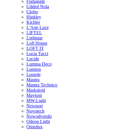
Fumagalli
Gilded Nola
Globo
Hinkley
Kichler
L'Arte Luce
LIFTEL
Lightstar
Loft House
LOFT IT
Lucia Tucci
Lucide
Lumina Deco
Lumion
Lussole
Mantra
Mantra Technico
Markslojd
Maytoni
MW-Light
Newport
Novotech
Nowodvorski
Odeon Light
Omnilux