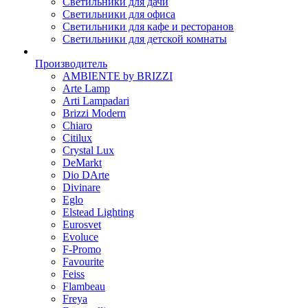
Светильники для дачи
Светильники для офиса
Светильники для кафе и ресторанов
Светильники для детской комнаты
Производитель
AMBIENTE by BRIZZI
Arte Lamp
Arti Lampadari
Brizzi Modern
Chiaro
Citilux
Crystal Lux
DeMarkt
Dio DArte
Divinare
Eglo
Elstead Lighting
Eurosvet
Evoluce
F-Promo
Favourite
Feiss
Flambeau
Freya