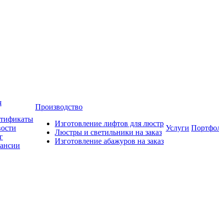
я
Производство
тификаты
Изготовление лифтов для люстр
ости
Услуги
Портфо
Люстры и светильники на заказ
г
Изготовление абажуров на заказ
ансии