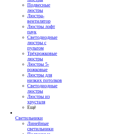
Подвесные
люстры
Люстра-
вентилятор
Люстры лофт
паук
Светодиодные
люстры с
пультом
Трёхрожковые
люстры
Люстры 5-
рожковые
Люстры для
низких потолков
Cветодиодные
люстры
Люстры из
хрусталя
Ещё
Светильники
Линейные
светильники