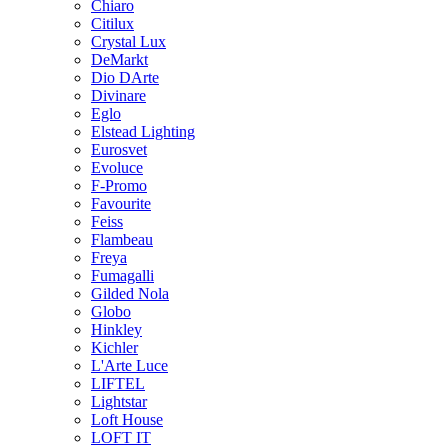
Chiaro
Citilux
Crystal Lux
DeMarkt
Dio DArte
Divinare
Eglo
Elstead Lighting
Eurosvet
Evoluce
F-Promo
Favourite
Feiss
Flambeau
Freya
Fumagalli
Gilded Nola
Globo
Hinkley
Kichler
L'Arte Luce
LIFTEL
Lightstar
Loft House
LOFT IT