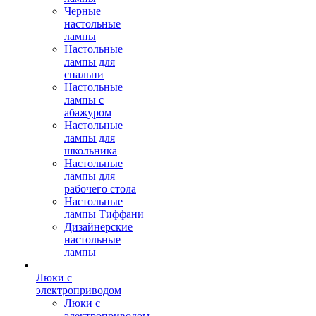
Черные
настольные
лампы
Настольные
лампы для
спальни
Настольные
лампы с
абажуром
Настольные
лампы для
школьника
Настольные
лампы для
рабочего стола
Настольные
лампы Тиффани
Дизайнерские
настольные
лампы
Люки с
электроприводом
Люки с
электроприводом