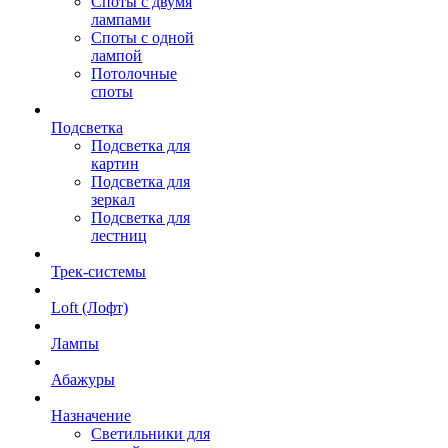
Споты с двумя
лампами
Споты с одной
лампой
Потолочные
споты
Подсветка
Подсветка для
картин
Подсветка для
зеркал
Подсветка для
лестниц
Трек-системы
Loft (Лофт)
Лампы
Абажуры
Назначение
Светильники для