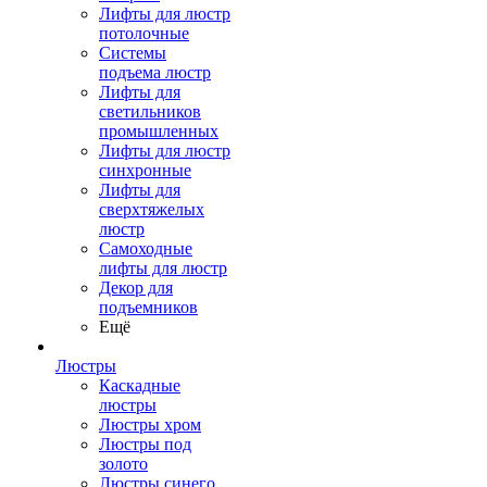
Лифты для люстр
потолочные
Системы
подъема люстр
Лифты для
светильников
промышленных
Лифты для люстр
синхронные
Лифты для
сверхтяжелых
люстр
Самоходные
лифты для люстр
Декор для
подъемников
Ещё
Люстры
Каскадные
люстры
Люстры хром
Люстры под
золото
Люстры синего