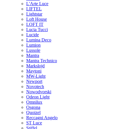
L'Arte Luce
LIFTEL
Lightstar
Loft House
LOFT IT
Lucia Tucci
Lucide
Lumina Deco
Lumion
Lussole
Mantra
Mantra Technico
Markslojd
Maytoni
MW-Light
Newport
Novotech
Nowodvorski
Odeon Light
Omnilux
Osgona
Quoizel
Reccagni Angelo
ST Luce
Stiffel