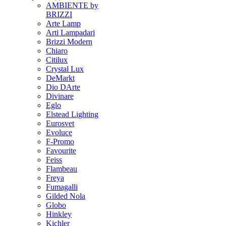
AMBIENTE by
BRIZZI
Arte Lamp
Arti Lampadari
Brizzi Modern
Chiaro
Citilux
Crystal Lux
DeMarkt
Dio DArte
Divinare
Eglo
Elstead Lighting
Eurosvet
Evoluce
F-Promo
Favourite
Feiss
Flambeau
Freya
Fumagalli
Gilded Nola
Globo
Hinkley
Kichler