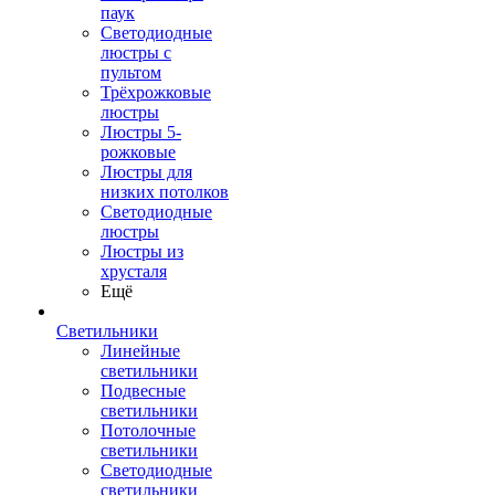
паук
Светодиодные
люстры с
пультом
Трёхрожковые
люстры
Люстры 5-
рожковые
Люстры для
низких потолков
Cветодиодные
люстры
Люстры из
хрусталя
Ещё
Светильники
Линейные
светильники
Подвесные
светильники
Потолочные
светильники
Светодиодные
светильники