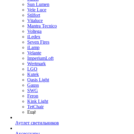
Sun Lumen
Vele Luce
Stilfort
Vitaluce
Mantra Tecnico
Voltega
iLedex
Seven Fires
iLamp
Velante
ImperiumLoft
Wertmark
LGO
Kutek
Oasis Light
Gauss
SWG
Feron
Kink Light
TetСhair
Ещё
Аутлет светильников
Аксессуары