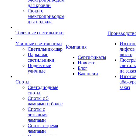
для кровли
Люки с
электроприводом
для подвала
Точечные светильники
Производств
Уличные светильники
Изгото
Компания
Светильник-шар
лифтов 
Парковые
люстр
Сертификаты
светильники
Люстры
Новости
Подвесные
светил
Блог
уличные
на заказ
Вакансии
Изгото
Споты
абажур
Светодиодные
заказ
споты
Споты с 5
лампами и более
Споты с
четырьмя
лампами
Споты с тремя
лампами