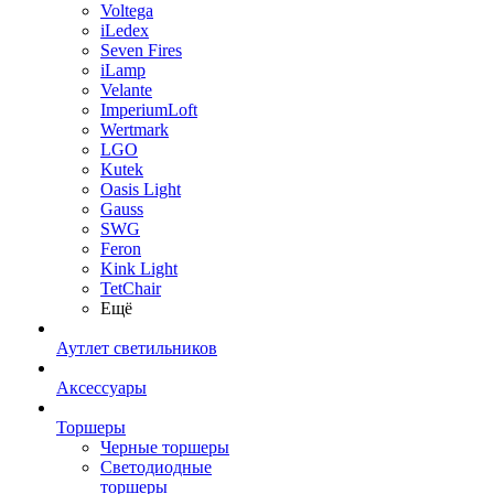
Voltega
iLedex
Seven Fires
iLamp
Velante
ImperiumLoft
Wertmark
LGO
Kutek
Oasis Light
Gauss
SWG
Feron
Kink Light
TetСhair
Ещё
Аутлет светильников
Аксессуары
Торшеры
Черные торшеры
Светодиодные
торшеры