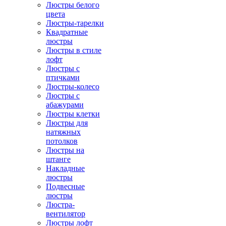
Люстры белого
цвета
Люстры-тарелки
Квадратные
люстры
Люстры в стиле
лофт
Люстры с
птичками
Люстры-колесо
Люстры с
абажурами
Люстры клетки
Люстры для
натяжных
потолков
Люстры на
штанге
Накладные
люстры
Подвесные
люстры
Люстра-
вентилятор
Люстры лофт