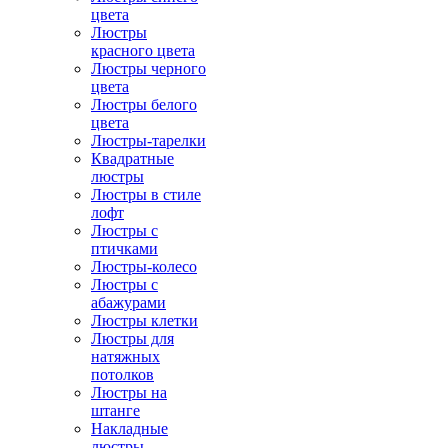
цвета
Люстры
красного цвета
Люстры черного
цвета
Люстры белого
цвета
Люстры-тарелки
Квадратные
люстры
Люстры в стиле
лофт
Люстры с
птичками
Люстры-колесо
Люстры с
абажурами
Люстры клетки
Люстры для
натяжных
потолков
Люстры на
штанге
Накладные
люстры