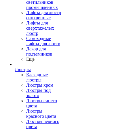
светильников
промышленных
Лифты для люстр
синхронные
Лифты для
сверхтяжелых
люстр
Самоходные
лифты для люстр
Декор для
подъемников
Ещё
Люстры
Каскадные
люстры
Люстры хром
Люстры под
золото
Люстры синего
цвета
Люстры
красного цвета
Люстры черного
цвета