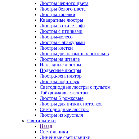
Люстры черного цвета
Люстры белого цвета
Люстры-тарелки
Квадратные люстры
Люстры в стиле лофт
Люстры с птичками
Люстры-колесо
Люстры с абажурами
Люстры клетки
Люстры для натяжных потолков
Люстры на штанге
Накладные люстры
Подвесные люстры
Люстра-вентилятор
Люстры лофт паук
Светодиодные люстры с пультом
Трёхрожковые люстры
Люстры 5-рожковые
Люстры для низких потолков
Cветодиодные люстры
Люстры из хрусталя
Светильники
Назад
Светильники
Линейные светильники