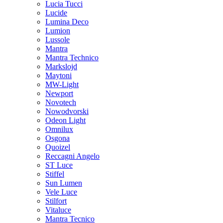
Lucia Tucci
Lucide
Lumina Deco
Lumion
Lussole
Mantra
Mantra Technico
Markslojd
Maytoni
MW-Light
Newport
Novotech
Nowodvorski
Odeon Light
Omnilux
Osgona
Quoizel
Reccagni Angelo
ST Luce
Stiffel
Sun Lumen
Vele Luce
Stilfort
Vitaluce
Mantra Tecnico