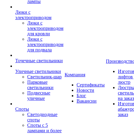
лампы
Люки с
электроприводом
Люки с
электроприводом
для кровли
Люки с
электроприводом
для подвала
Точечные светильники
Производств
Уличные светильники
Изгото
Компания
Светильник-шар
лифтов 
Парковые
люстр
Сертификаты
светильники
Люстры
Новости
Подвесные
светил
Блог
уличные
на заказ
Вакансии
Изгото
Споты
абажур
Светодиодные
заказ
споты
Споты с 5
лампами и более