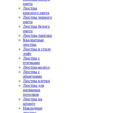
цвета
Люстры
красного цвета
Люстры черного
цвета
Люстры белого
цвета
Люстры-тарелки
Квадратные
люстры
Люстры в стиле
лофт
Люстры с
птичками
Люстры-колесо
Люстры с
абажурами
Люстры клетки
Люстры для
натяжных
потолков
Люстры на
штанге
Накладные
люстры