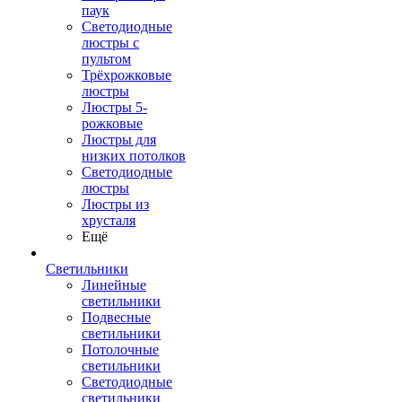
паук
Светодиодные
люстры с
пультом
Трёхрожковые
люстры
Люстры 5-
рожковые
Люстры для
низких потолков
Cветодиодные
люстры
Люстры из
хрусталя
Ещё
Светильники
Линейные
светильники
Подвесные
светильники
Потолочные
светильники
Светодиодные
светильники