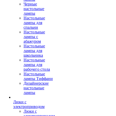
Черные
настольные
лампы
Настольные
лампы для
спальни
Настольные
лампы с
абажуром
Настольные
лампы для
школьника
Настольные
лампы для
рабочего стола
Настольные
лампы Тиффани
Дизайнерские
настольные
лампы
Люки с
электроприводом
Люки с
электроприводом