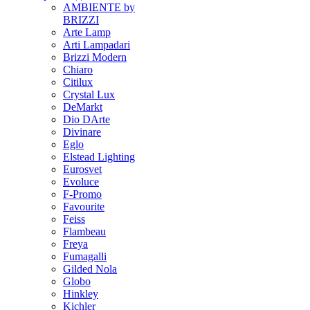
AMBIENTE by
BRIZZI
Arte Lamp
Arti Lampadari
Brizzi Modern
Chiaro
Citilux
Crystal Lux
DeMarkt
Dio DArte
Divinare
Eglo
Elstead Lighting
Eurosvet
Evoluce
F-Promo
Favourite
Feiss
Flambeau
Freya
Fumagalli
Gilded Nola
Globo
Hinkley
Kichler