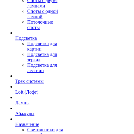
Споты с двумя
лампами
Споты с одной
лампой
Потолочные
споты
Подсветка
Подсветка для
картин
Подсветка для
зеркал
Подсветка для
лестниц
Трек-системы
Loft (Лофт)
Лампы
Абажуры
Назначение
Светильники для