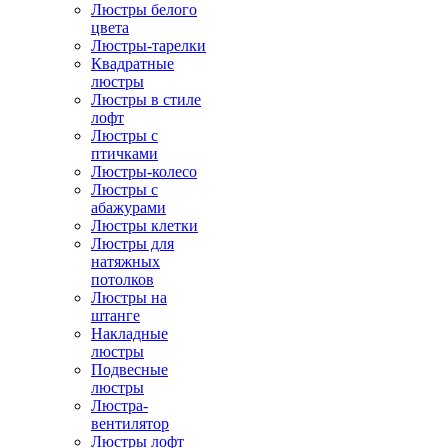
Люстры белого
цвета
Люстры-тарелки
Квадратные
люстры
Люстры в стиле
лофт
Люстры с
птичками
Люстры-колесо
Люстры с
абажурами
Люстры клетки
Люстры для
натяжных
потолков
Люстры на
штанге
Накладные
люстры
Подвесные
люстры
Люстра-
вентилятор
Люстры лофт