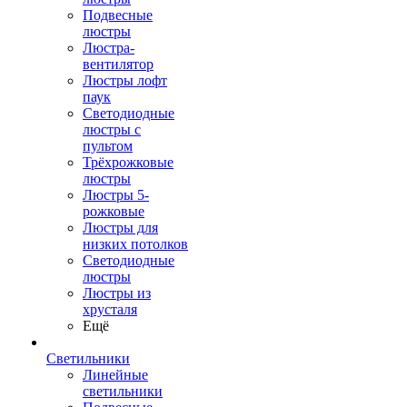
Подвесные
люстры
Люстра-
вентилятор
Люстры лофт
паук
Светодиодные
люстры с
пультом
Трёхрожковые
люстры
Люстры 5-
рожковые
Люстры для
низких потолков
Cветодиодные
люстры
Люстры из
хрусталя
Ещё
Светильники
Линейные
светильники