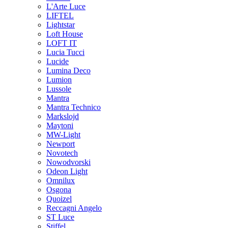
L'Arte Luce
LIFTEL
Lightstar
Loft House
LOFT IT
Lucia Tucci
Lucide
Lumina Deco
Lumion
Lussole
Mantra
Mantra Technico
Markslojd
Maytoni
MW-Light
Newport
Novotech
Nowodvorski
Odeon Light
Omnilux
Osgona
Quoizel
Reccagni Angelo
ST Luce
Stiffel