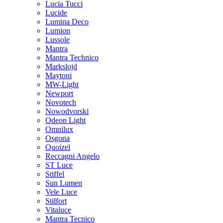
Lucia Tucci
Lucide
Lumina Deco
Lumion
Lussole
Mantra
Mantra Technico
Markslojd
Maytoni
MW-Light
Newport
Novotech
Nowodvorski
Odeon Light
Omnilux
Osgona
Quoizel
Reccagni Angelo
ST Luce
Stiffel
Sun Lumen
Vele Luce
Stilfort
Vitaluce
Mantra Tecnico