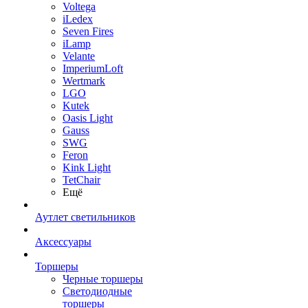
Voltega
iLedex
Seven Fires
iLamp
Velante
ImperiumLoft
Wertmark
LGO
Kutek
Oasis Light
Gauss
SWG
Feron
Kink Light
TetСhair
Ещё
Аутлет светильников
Аксессуары
Торшеры
Черные торшеры
Светодиодные
торшеры