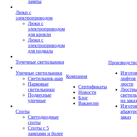
лампы
Люки с
электроприводом
Люки с
электроприводом
для кровли
Люки с
электроприводом
для подвала
Точечные светильники
Производств
Уличные светильники
Изгото
Компания
Светильник-шар
лифтов 
Парковые
люстр
Сертификаты
светильники
Люстры
Новости
Подвесные
светил
Блог
уличные
на заказ
Вакансии
Изгото
Споты
абажур
Светодиодные
заказ
споты
Споты с 5
лампами и более