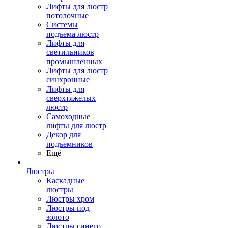
Лифты для люстр
потолочные
Системы
подъема люстр
Лифты для
светильников
промышленных
Лифты для люстр
синхронные
Лифты для
сверхтяжелых
люстр
Самоходные
лифты для люстр
Декор для
подъемников
Ещё
Люстры
Каскадные
люстры
Люстры хром
Люстры под
золото
Люстры синего