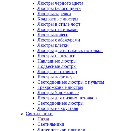
Люстры черного цвета
Люстры белого цвета
Люстры-тарелки
Квадратные люстры
Люстры в стиле лофт
Люстры с птичками
Люстры-колесо
Люстры с абажурами
Люстры клетки
Люстры для натяжных потолков
Люстры на штанге
Накладные люстры
Подвесные люстры
Люстра-вентилятор
Люстры лофт паук
Светодиодные люстры с пультом
Трёхрожковые люстры
Люстры 5-рожковые
Люстры для низких потолков
Cветодиодные люстры
Люстры из хрусталя
Светильники
Назад
Светильники
Линейные светильники