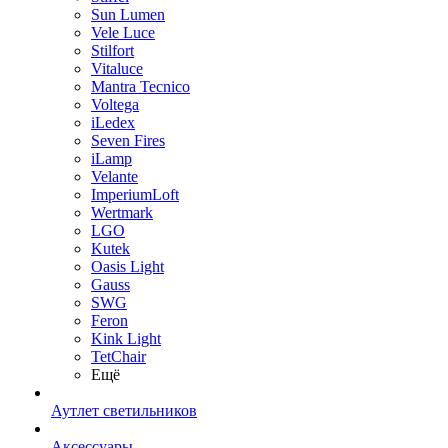
Sun Lumen
Vele Luce
Stilfort
Vitaluce
Mantra Tecnico
Voltega
iLedex
Seven Fires
iLamp
Velante
ImperiumLoft
Wertmark
LGO
Kutek
Oasis Light
Gauss
SWG
Feron
Kink Light
TetСhair
Ещё
Аутлет светильников
Аксессуары