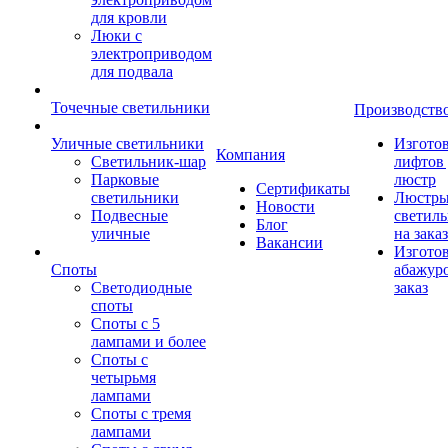
для кровли
Люки с
электроприводом
для подвала
Точечные светильники
Производств
Уличные светильники
Изгото
Компания
Светильник-шар
лифтов 
Парковые
люстр
Сертификаты
светильники
Люстры
Новости
Подвесные
светил
Блог
уличные
на заказ
Вакансии
Изгото
Споты
абажур
Светодиодные
заказ
споты
Споты с 5
лампами и более
Споты с
четырьмя
лампами
Споты с тремя
лампами