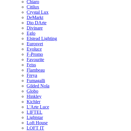
Chiaro
Citilux
Crystal Lux
DeMarkt
Dio DArte
Divinare
Eglo
Elstead Lighting
Eurosvet
Evoluce
F-Promo
Favourite
Feiss
Flambeau
Freya
Fumagalli
Gilded Nola
Globo
Hinkley
Kichler
L'Arte Luce
LIFTEL
Lightstar
Loft House
LOFT IT