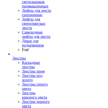
светильников
промышленных
Лифты для люстр
синхронные
Лифты для
сверхтяжелых
люстр
Самоходные
лифты для люстр
Декор для
подъемников
Ещё
Люстры
Каскадные
люстры
Люстры хром
Люстры под
золото
Люстры синего
цвета
Люстры
красного цвета
Люстры черного
цвета