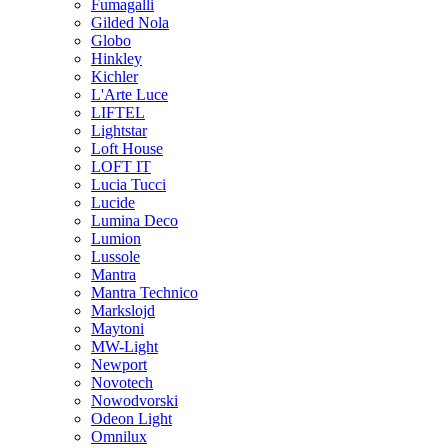
Fumagalli
Gilded Nola
Globo
Hinkley
Kichler
L'Arte Luce
LIFTEL
Lightstar
Loft House
LOFT IT
Lucia Tucci
Lucide
Lumina Deco
Lumion
Lussole
Mantra
Mantra Technico
Markslojd
Maytoni
MW-Light
Newport
Novotech
Nowodvorski
Odeon Light
Omnilux