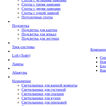
Споты с четырьмя лампами
Споты с тремя лампами
Споты с двумя лампами
Споты с одной лампой
Потолочные споты
Подсветка
Подсветка для картин
Подсветка для зеркал
Подсветка для лестниц
Трек-системы
Компани
Loft (Лофт)
Сер
Нов
Лампы
Бло
Вак
Абажуры
Назначение
Светильники для ванной комнаты
Светильники для гостиной
Светильники для спальни
Светильники для кухни
Светильники для прихожей