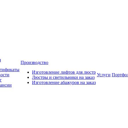
я
Производство
тификаты
Изготовление лифтов для люстр
ости
Услуги
Портфо
Люстры и светильники на заказ
г
Изготовление абажуров на заказ
ансии