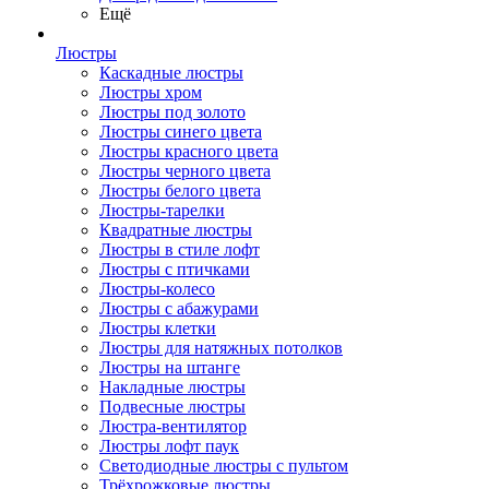
Ещё
Люстры
Каскадные люстры
Люстры хром
Люстры под золото
Люстры синего цвета
Люстры красного цвета
Люстры черного цвета
Люстры белого цвета
Люстры-тарелки
Квадратные люстры
Люстры в стиле лофт
Люстры с птичками
Люстры-колесо
Люстры с абажурами
Люстры клетки
Люстры для натяжных потолков
Люстры на штанге
Накладные люстры
Подвесные люстры
Люстра-вентилятор
Люстры лофт паук
Светодиодные люстры с пультом
Трёхрожковые люстры