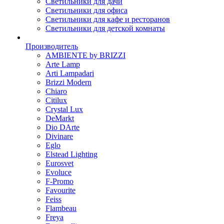
Светильники для дачи
Светильники для офиса
Светильники для кафе и ресторанов
Светильники для детской комнаты
Производитель
AMBIENTE by BRIZZI
Arte Lamp
Arti Lampadari
Brizzi Modern
Chiaro
Citilux
Crystal Lux
DeMarkt
Dio DArte
Divinare
Eglo
Elstead Lighting
Eurosvet
Evoluce
F-Promo
Favourite
Feiss
Flambeau
Freya