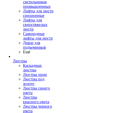
светильников
промышленных
Лифты для люстр
синхронные
Лифты для
сверхтяжелых
люстр
Самоходные
лифты для люстр
Декор для
подъемников
Ещё
Люстры
Каскадные
люстры
Люстры хром
Люстры под
золото
Люстры синего
цвета
Люстры
красного цвета
Люстры черного
цвета