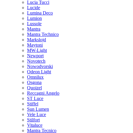
Lucia Tucci
Lucide
Lumina Deco
Lumion
Lussole
Mantra
Mantra Technico
Markslojd
Maytoni
MW-Light
Newport
Novotech
Nowodvorski
Odeon Light
Omnilux
Osgona
Quoizel
Reccagni Angelo
ST Luce
Stiffel
Sun Lumen
Vele Luce
Stilfort
Vitaluce
Mantra Tecnico