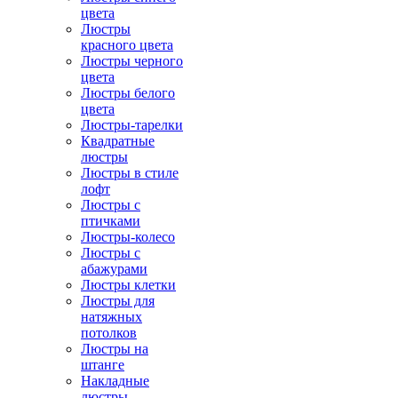
цвета
Люстры
красного цвета
Люстры черного
цвета
Люстры белого
цвета
Люстры-тарелки
Квадратные
люстры
Люстры в стиле
лофт
Люстры с
птичками
Люстры-колесо
Люстры с
абажурами
Люстры клетки
Люстры для
натяжных
потолков
Люстры на
штанге
Накладные
люстры