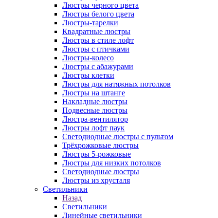
Люстры черного цвета
Люстры белого цвета
Люстры-тарелки
Квадратные люстры
Люстры в стиле лофт
Люстры с птичками
Люстры-колесо
Люстры с абажурами
Люстры клетки
Люстры для натяжных потолков
Люстры на штанге
Накладные люстры
Подвесные люстры
Люстра-вентилятор
Люстры лофт паук
Светодиодные люстры с пультом
Трёхрожковые люстры
Люстры 5-рожковые
Люстры для низких потолков
Cветодиодные люстры
Люстры из хрусталя
Светильники
Назад
Светильники
Линейные светильники