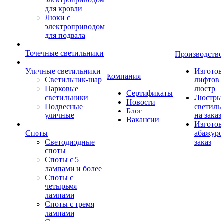
для кровли
Люки с
электроприводом
для подвала
Точечные светильники
Производств
Уличные светильники
Изгото
Компания
Светильник-шар
лифтов 
Парковые
люстр
Сертификаты
светильники
Люстры
Новости
Подвесные
светил
Блог
уличные
на заказ
Вакансии
Изгото
Споты
абажур
Светодиодные
заказ
споты
Споты с 5
лампами и более
Споты с
четырьмя
лампами
Споты с тремя
лампами