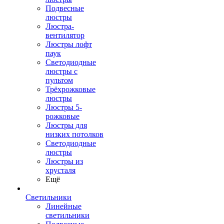
Подвесные
люстры
Люстра-
вентилятор
Люстры лофт
паук
Светодиодные
люстры с
пультом
Трёхрожковые
люстры
Люстры 5-
рожковые
Люстры для
низких потолков
Cветодиодные
люстры
Люстры из
хрусталя
Ещё
Светильники
Линейные
светильники