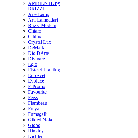
AMBIENTE by
BRIZZI
Arte Lamp
Arti Lampadari
Brizzi Modern
Chiaro
Citilux
Crystal Lux
DeMarkt
Dio DArte
Divinare
Eglo
Elstead Lighting
Eurosvet
Evoluce
F-Promo
Favourite
Feiss
Flambeau
Freya
Fumagalli
Gilded Nola
Globo
Hinkley
Kichler