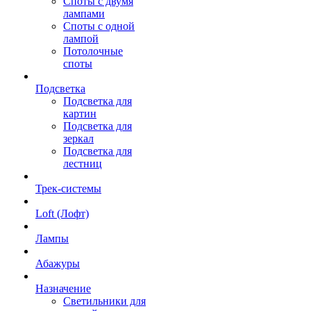
Споты с двумя
лампами
Споты с одной
лампой
Потолочные
споты
Подсветка
Подсветка для
картин
Подсветка для
зеркал
Подсветка для
лестниц
Трек-системы
Loft (Лофт)
Лампы
Абажуры
Назначение
Светильники для