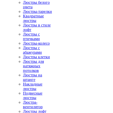
Люстры белого
цвета
Люстры-тарелки
Квадратные
люстры
Люстры в стиле
лофт
Люстры с
птичками
Люстры-колесо
Люстры с
абажурами
Люстры клетки
Люстры для
натяжных
потолков
Люстры на
штанге
Накладные
люстры
Подвесные
люстры
Люстра-
вентилятор
Люстры лофт