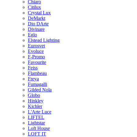
Chiaro
Citilux
Crystal Lux
DeMarkt
Dio DArte
Divinare
Eglo
Elstead Lighting
Eurosvet
Evoluce
F-Promo
Favourite
Feiss
Flambeau
Freya
Fumagalli
Gilded Nola
Globo
Hinkley
Kichler
L'Arte Luce
LIFTEL
Lightstar
Loft House
LOFT IT