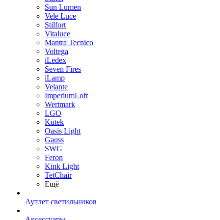
Sun Lumen
Vele Luce
Stilfort
Vitaluce
Mantra Tecnico
Voltega
iLedex
Seven Fires
iLamp
Velante
ImperiumLoft
Wertmark
LGO
Kutek
Oasis Light
Gauss
SWG
Feron
Kink Light
TetСhair
Ещё
Аутлет светильников
Аксессуары