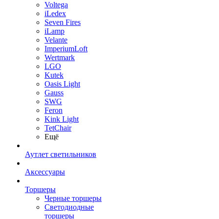
Voltega
iLedex
Seven Fires
iLamp
Velante
ImperiumLoft
Wertmark
LGO
Kutek
Oasis Light
Gauss
SWG
Feron
Kink Light
TetСhair
Ещё
Аутлет светильников
Аксессуары
Торшеры
Черные торшеры
Светодиодные
торшеры