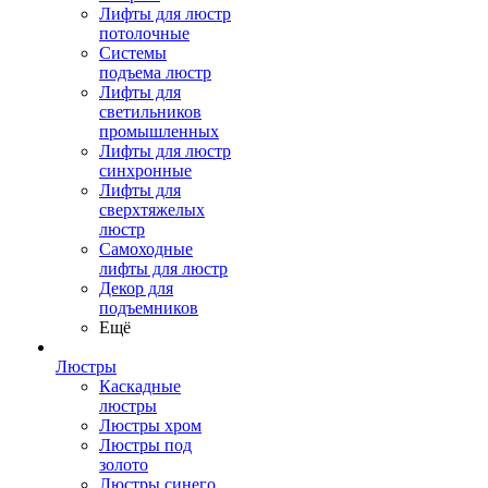
Лифты для люстр
потолочные
Системы
подъема люстр
Лифты для
светильников
промышленных
Лифты для люстр
синхронные
Лифты для
сверхтяжелых
люстр
Самоходные
лифты для люстр
Декор для
подъемников
Ещё
Люстры
Каскадные
люстры
Люстры хром
Люстры под
золото
Люстры синего