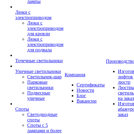
лампы
Люки с
электроприводом
Люки с
электроприводом
для кровли
Люки с
электроприводом
для подвала
Точечные светильники
Производств
Уличные светильники
Изгото
Компания
Светильник-шар
лифтов 
Парковые
люстр
Сертификаты
светильники
Люстры
Новости
Подвесные
светил
Блог
уличные
на заказ
Вакансии
Изгото
Споты
абажур
Светодиодные
заказ
споты
Споты с 5
лампами и более