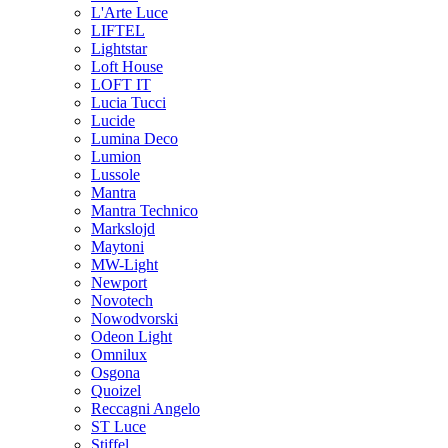
L'Arte Luce
LIFTEL
Lightstar
Loft House
LOFT IT
Lucia Tucci
Lucide
Lumina Deco
Lumion
Lussole
Mantra
Mantra Technico
Markslojd
Maytoni
MW-Light
Newport
Novotech
Nowodvorski
Odeon Light
Omnilux
Osgona
Quoizel
Reccagni Angelo
ST Luce
Stiffel