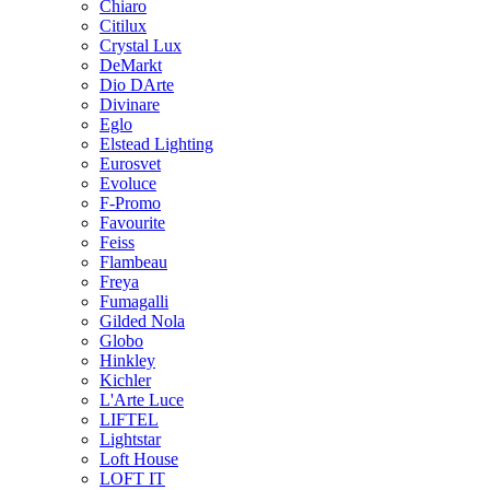
Chiaro
Citilux
Crystal Lux
DeMarkt
Dio DArte
Divinare
Eglo
Elstead Lighting
Eurosvet
Evoluce
F-Promo
Favourite
Feiss
Flambeau
Freya
Fumagalli
Gilded Nola
Globo
Hinkley
Kichler
L'Arte Luce
LIFTEL
Lightstar
Loft House
LOFT IT