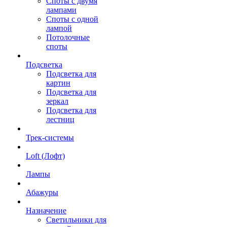
Споты с двумя
лампами
Споты с одной
лампой
Потолочные
споты
Подсветка
Подсветка для
картин
Подсветка для
зеркал
Подсветка для
лестниц
Трек-системы
Loft (Лофт)
Лампы
Абажуры
Назначение
Светильники для