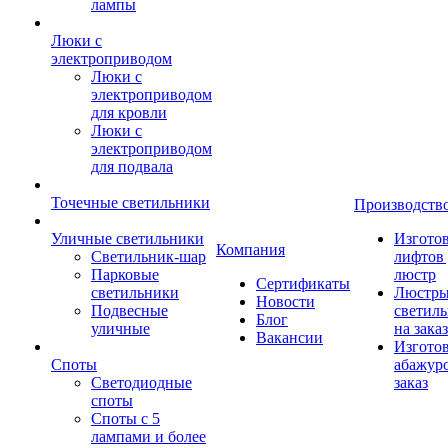
лампы
Люки с
электроприводом
Люки с
электроприводом
для кровли
Люки с
электроприводом
для подвала
Точечные светильники
Производств
Уличные светильники
Изгото
Компания
Светильник-шар
лифтов 
Парковые
люстр
Сертификаты
светильники
Люстры
Новости
Подвесные
светил
Блог
уличные
на заказ
Вакансии
Изгото
Споты
абажур
Светодиодные
заказ
споты
Споты с 5
лампами и более