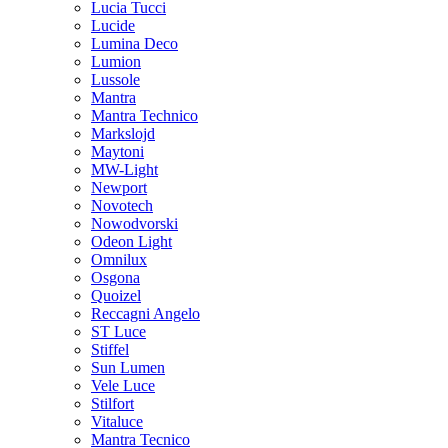
Lucia Tucci
Lucide
Lumina Deco
Lumion
Lussole
Mantra
Mantra Technico
Markslojd
Maytoni
MW-Light
Newport
Novotech
Nowodvorski
Odeon Light
Omnilux
Osgona
Quoizel
Reccagni Angelo
ST Luce
Stiffel
Sun Lumen
Vele Luce
Stilfort
Vitaluce
Mantra Tecnico