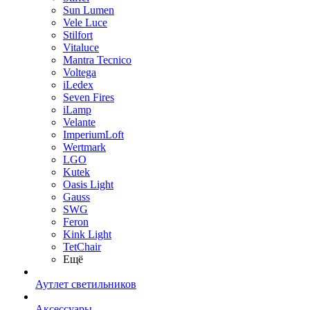
Sun Lumen
Vele Luce
Stilfort
Vitaluce
Mantra Tecnico
Voltega
iLedex
Seven Fires
iLamp
Velante
ImperiumLoft
Wertmark
LGO
Kutek
Oasis Light
Gauss
SWG
Feron
Kink Light
TetСhair
Ещё
Аутлет светильников
Аксессуары