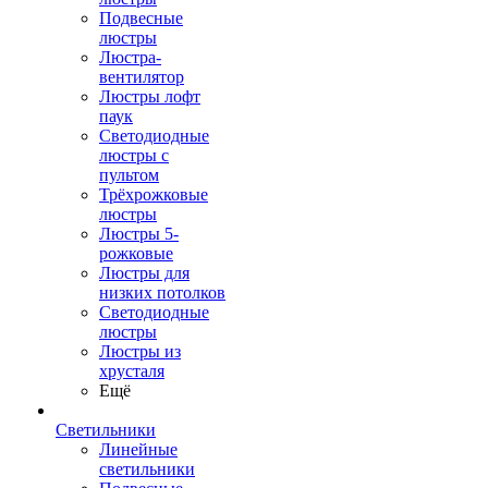
Подвесные
люстры
Люстра-
вентилятор
Люстры лофт
паук
Светодиодные
люстры с
пультом
Трёхрожковые
люстры
Люстры 5-
рожковые
Люстры для
низких потолков
Cветодиодные
люстры
Люстры из
хрусталя
Ещё
Светильники
Линейные
светильники