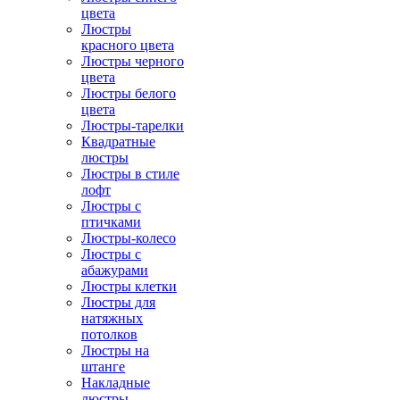
цвета
Люстры
красного цвета
Люстры черного
цвета
Люстры белого
цвета
Люстры-тарелки
Квадратные
люстры
Люстры в стиле
лофт
Люстры с
птичками
Люстры-колесо
Люстры с
абажурами
Люстры клетки
Люстры для
натяжных
потолков
Люстры на
штанге
Накладные
люстры