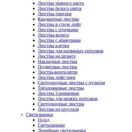
Люстры черного цвета
Люстры белого цвета
Люстры-тарелки
Квадратные люстры
Люстры в стиле лофт
Люстры с птичками
Люстры-колесо
Люстры с абажурами
Люстры клетки
Люстры для натяжных потолков
Люстры на штанге
Накладные люстры
Подвесные люстры
Люстра-вентилятор
Люстры лофт паук
Светодиодные люстры с пультом
Трёхрожковые люстры
Люстры 5-рожковые
Люстры для низких потолков
Cветодиодные люстры
Люстры из хрусталя
Светильники
Назад
Светильники
Линейные светильники