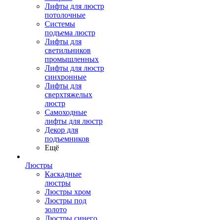
Лифты для люстр
потолочные
Системы
подъема люстр
Лифты для
светильников
промышленных
Лифты для люстр
синхронные
Лифты для
сверхтяжелых
люстр
Самоходные
лифты для люстр
Декор для
подъемников
Ещё
Люстры
Каскадные
люстры
Люстры хром
Люстры под
золото
Люстры синего