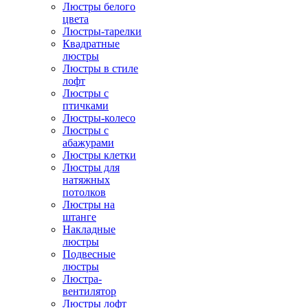
Люстры белого
цвета
Люстры-тарелки
Квадратные
люстры
Люстры в стиле
лофт
Люстры с
птичками
Люстры-колесо
Люстры с
абажурами
Люстры клетки
Люстры для
натяжных
потолков
Люстры на
штанге
Накладные
люстры
Подвесные
люстры
Люстра-
вентилятор
Люстры лофт