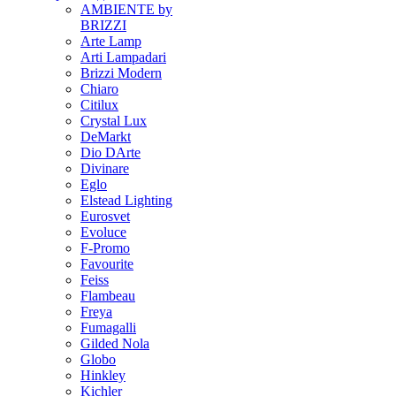
AMBIENTE by
BRIZZI
Arte Lamp
Arti Lampadari
Brizzi Modern
Chiaro
Citilux
Crystal Lux
DeMarkt
Dio DArte
Divinare
Eglo
Elstead Lighting
Eurosvet
Evoluce
F-Promo
Favourite
Feiss
Flambeau
Freya
Fumagalli
Gilded Nola
Globo
Hinkley
Kichler