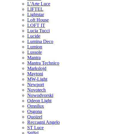
L'Arte Luce
LIFTEL
Lightstar
Loft House
LOFT IT
Lucia Tucci
Lucide
Lumina Deco
Lumion
Lussole
Mantra
Mantra Technico
Markslojd
Maytoni
MW-Light
Newport
Novotech
Nowodvorski
Odeon Light
Omnilux
Osgona
Quoizel
Reccagni Angelo
ST Luce
Stiffel