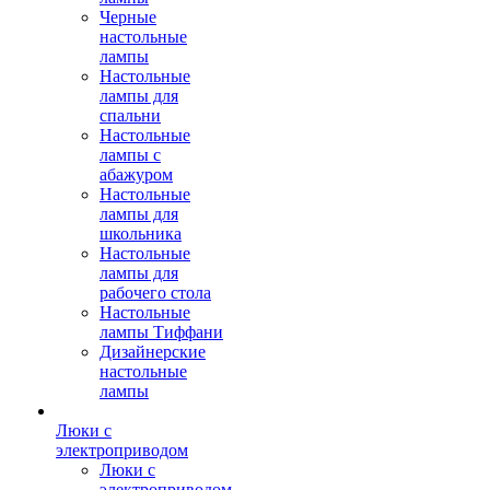
Черные
настольные
лампы
Настольные
лампы для
спальни
Настольные
лампы с
абажуром
Настольные
лампы для
школьника
Настольные
лампы для
рабочего стола
Настольные
лампы Тиффани
Дизайнерские
настольные
лампы
Люки с
электроприводом
Люки с
электроприводом