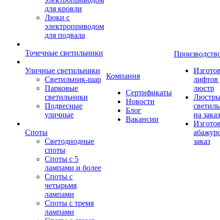
для кровли
Люки с
электроприводом
для подвала
Точечные светильники
Производств
Уличные светильники
Изгото
Компания
Светильник-шар
лифтов 
Парковые
люстр
Сертификаты
светильники
Люстры
Новости
Подвесные
светил
Блог
уличные
на заказ
Вакансии
Изгото
Споты
абажур
Светодиодные
заказ
споты
Споты с 5
лампами и более
Споты с
четырьмя
лампами
Споты с тремя
лампами