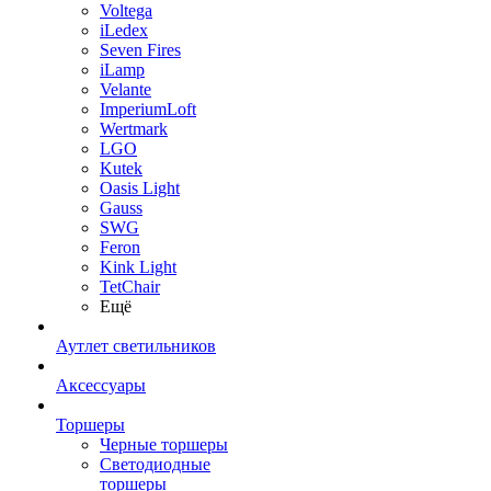
Voltega
iLedex
Seven Fires
iLamp
Velante
ImperiumLoft
Wertmark
LGO
Kutek
Oasis Light
Gauss
SWG
Feron
Kink Light
TetСhair
Ещё
Аутлет светильников
Аксессуары
Торшеры
Черные торшеры
Светодиодные
торшеры