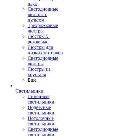
паук
Светодиодные
люстры с
пультом
Трёхрожковые
люстры
Люстры 5-
рожковые
Люстры для
низких потолков
Cветодиодные
люстры
Люстры из
хрусталя
Ещё
Светильники
Линейные
светильники
Подвесные
светильники
Потолочные
светильники
Светодиодные
светильники