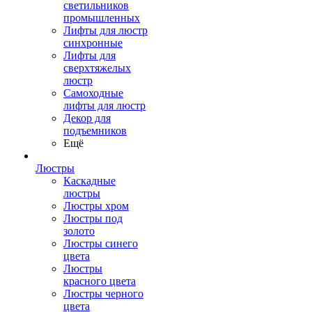
светильников
промышленных
Лифты для люстр
синхронные
Лифты для
сверхтяжелых
люстр
Самоходные
лифты для люстр
Декор для
подъемников
Ещё
Люстры
Каскадные
люстры
Люстры хром
Люстры под
золото
Люстры синего
цвета
Люстры
красного цвета
Люстры черного
цвета