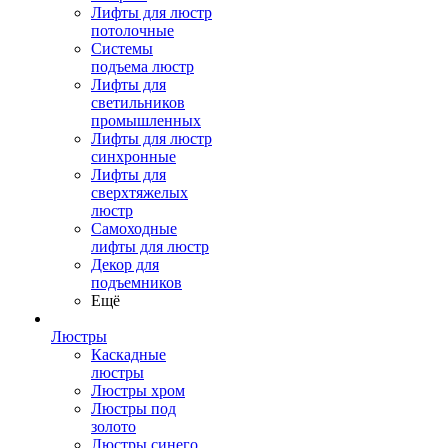
Лифты для люстр
потолочные
Системы
подъема люстр
Лифты для
светильников
промышленных
Лифты для люстр
синхронные
Лифты для
сверхтяжелых
люстр
Самоходные
лифты для люстр
Декор для
подъемников
Ещё
Люстры
Каскадные
люстры
Люстры хром
Люстры под
золото
Люстры синего