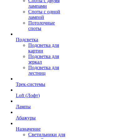
Споты с двумя
лампами
Споты с одной
лампой
Потолочные
споты
Подсветка
Подсветка для
картин
Подсветка для
зеркал
Подсветка для
лестниц
Трек-системы
Loft (Лофт)
Лампы
Абажуры
Назначение
Светильники для