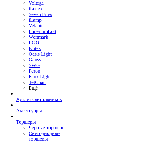
Voltega
iLedex
Seven Fires
iLamp
Velante
ImperiumLoft
Wertmark
LGO
Kutek
Oasis Light
Gauss
SWG
Feron
Kink Light
TetСhair
Ещё
Аутлет светильников
Аксессуары
Торшеры
Черные торшеры
Светодиодные
торшеры