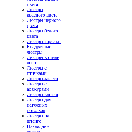
цвета
Люстры
красного цвета
Люстры черного
цвета
Люстры белого
цвета
Люстры-тарелки
Квадратные
люстры
Люстры в стиле
лофт
Люстры с
птичками
Люстры-колесо
Люстры с
абажурами
Люстры клетки
Люстры для
натяжных
потолков
Люстры на
штанге
Накладные
люстры