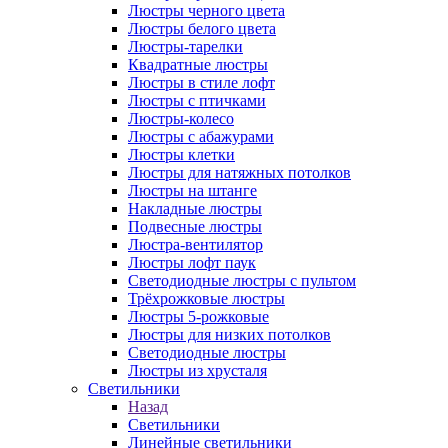
Люстры черного цвета
Люстры белого цвета
Люстры-тарелки
Квадратные люстры
Люстры в стиле лофт
Люстры с птичками
Люстры-колесо
Люстры с абажурами
Люстры клетки
Люстры для натяжных потолков
Люстры на штанге
Накладные люстры
Подвесные люстры
Люстра-вентилятор
Люстры лофт паук
Светодиодные люстры с пультом
Трёхрожковые люстры
Люстры 5-рожковые
Люстры для низких потолков
Cветодиодные люстры
Люстры из хрусталя
Светильники
Назад
Светильники
Линейные светильники