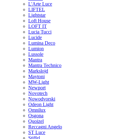
L'Arte Luce
LIFTEL
Lightstar
Loft House
LOFT IT
Lucia Tucci
Lucide
Lumina Deco
Lumion
Lussole
Mantra
Mantra Technico
Markslojd
Maytoni
MW-Light
Newport
Novotech
Nowodvorski
Odeon Light
Omnilux
Osgona
Quoizel
Reccagni Angelo
ST Luce
Stiffel