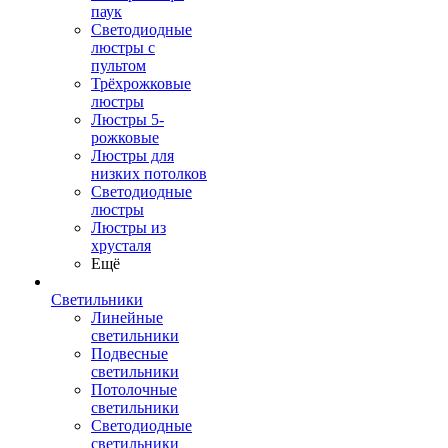
паук
Светодиодные
люстры с
пультом
Трёхрожковые
люстры
Люстры 5-
рожковые
Люстры для
низких потолков
Cветодиодные
люстры
Люстры из
хрусталя
Ещё
Светильники
Линейные
светильники
Подвесные
светильники
Потолочные
светильники
Светодиодные
светильники