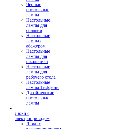
Черные
настольные
лампы
Настольные
лампы для
спальни
Настольные
лампы с
абажуром
Настольные
лампы для
школьника
Настольные
лампы для
рабочего стола
Настольные
лампы Тиффани
Дизайнерские
настольные
лампы
Люки с
электроприводом
Люки с
электроприводом