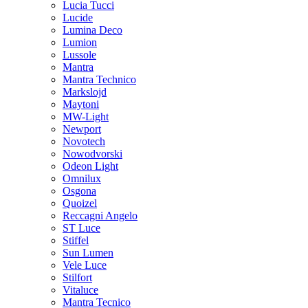
Lucia Tucci
Lucide
Lumina Deco
Lumion
Lussole
Mantra
Mantra Technico
Markslojd
Maytoni
MW-Light
Newport
Novotech
Nowodvorski
Odeon Light
Omnilux
Osgona
Quoizel
Reccagni Angelo
ST Luce
Stiffel
Sun Lumen
Vele Luce
Stilfort
Vitaluce
Mantra Tecnico