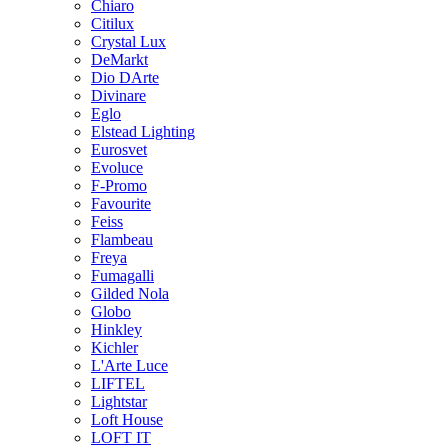
Chiaro
Citilux
Crystal Lux
DeMarkt
Dio DArte
Divinare
Eglo
Elstead Lighting
Eurosvet
Evoluce
F-Promo
Favourite
Feiss
Flambeau
Freya
Fumagalli
Gilded Nola
Globo
Hinkley
Kichler
L'Arte Luce
LIFTEL
Lightstar
Loft House
LOFT IT