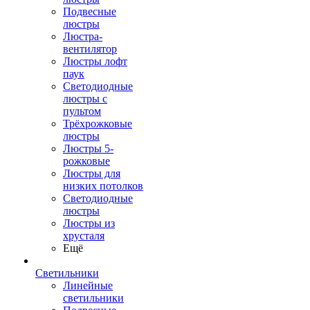
Подвесные
люстры
Люстра-
вентилятор
Люстры лофт
паук
Светодиодные
люстры с
пультом
Трёхрожковые
люстры
Люстры 5-
рожковые
Люстры для
низких потолков
Cветодиодные
люстры
Люстры из
хрусталя
Ещё
Светильники
Линейные
светильники