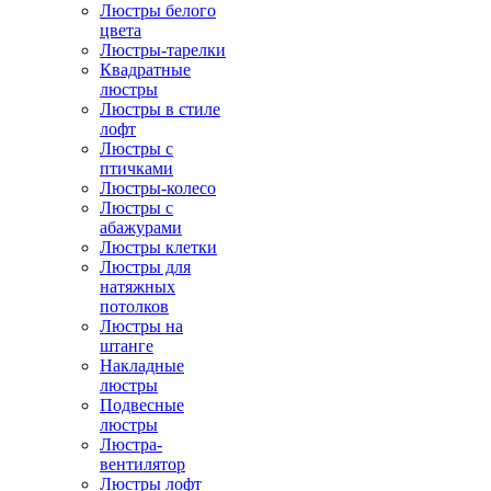
Люстры белого
цвета
Люстры-тарелки
Квадратные
люстры
Люстры в стиле
лофт
Люстры с
птичками
Люстры-колесо
Люстры с
абажурами
Люстры клетки
Люстры для
натяжных
потолков
Люстры на
штанге
Накладные
люстры
Подвесные
люстры
Люстра-
вентилятор
Люстры лофт