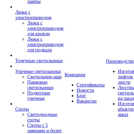
лампы
Люки с
электроприводом
Люки с
электроприводом
для кровли
Люки с
электроприводом
для подвала
Точечные светильники
Производств
Уличные светильники
Изгото
Компания
Светильник-шар
лифтов 
Парковые
люстр
Сертификаты
светильники
Люстры
Новости
Подвесные
светил
Блог
уличные
на заказ
Вакансии
Изгото
Споты
абажур
Светодиодные
заказ
споты
Споты с 5
лампами и более