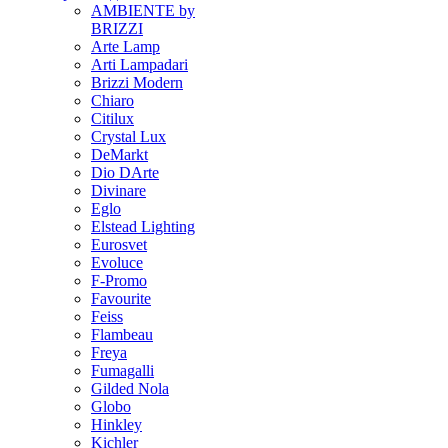
AMBIENTE by
BRIZZI
Arte Lamp
Arti Lampadari
Brizzi Modern
Chiaro
Citilux
Crystal Lux
DeMarkt
Dio DArte
Divinare
Eglo
Elstead Lighting
Eurosvet
Evoluce
F-Promo
Favourite
Feiss
Flambeau
Freya
Fumagalli
Gilded Nola
Globo
Hinkley
Kichler