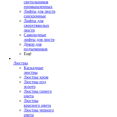
светильников
промышленных
Лифты для люстр
синхронные
Лифты для
сверхтяжелых
люстр
Самоходные
лифты для люстр
Декор для
подъемников
Ещё
Люстры
Каскадные
люстры
Люстры хром
Люстры под
золото
Люстры синего
цвета
Люстры
красного цвета
Люстры черного
цвета