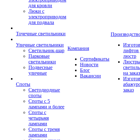
для кровли
Люки с
электроприводом
для подвала
Точечные светильники
Производств
Уличные светильники
Изгото
Компания
Светильник-шар
лифтов 
Парковые
люстр
Сертификаты
светильники
Люстры
Новости
Подвесные
светил
Блог
уличные
на заказ
Вакансии
Изгото
Споты
абажур
Светодиодные
заказ
споты
Споты с 5
лампами и более
Споты с
четырьмя
лампами
Споты с тремя
лампами