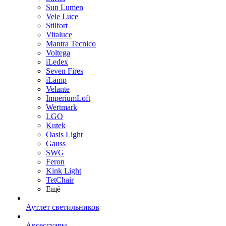
Sun Lumen
Vele Luce
Stilfort
Vitaluce
Mantra Tecnico
Voltega
iLedex
Seven Fires
iLamp
Velante
ImperiumLoft
Wertmark
LGO
Kutek
Oasis Light
Gauss
SWG
Feron
Kink Light
TetСhair
Ещё
Аутлет светильников
Аксессуары